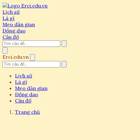
Lịch sử
Là gì
Mẹo dân gian
Đồng dao
Câu đố
Erci.edu.vn
Lịch sử
Là gì
Mẹo dân gian
Đồng dao
Câu đố
Trang chủ