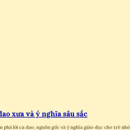
ao xưa và ý nghĩa sâu sắc
 phá lời ca dao, nguồn gốc và ý nghĩa giáo dục cho trẻ nhỏ