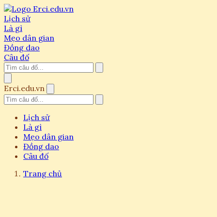
Lịch sử
Là gì
Mẹo dân gian
Đồng dao
Câu đố
Erci.edu.vn
Lịch sử
Là gì
Mẹo dân gian
Đồng dao
Câu đố
Trang chủ