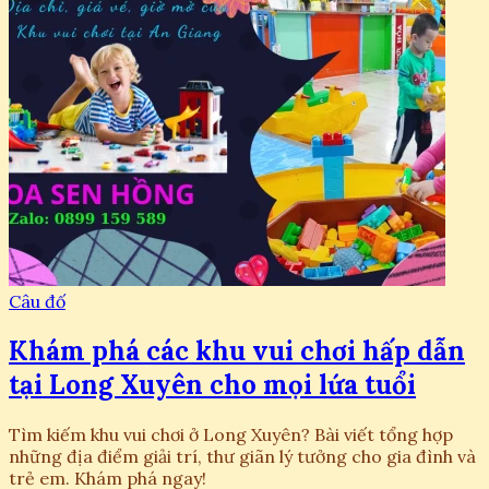
Câu đố
Khám phá các khu vui chơi hấp dẫn
tại Long Xuyên cho mọi lứa tuổi
Tìm kiếm khu vui chơi ở Long Xuyên? Bài viết tổng hợp
những địa điểm giải trí, thư giãn lý tưởng cho gia đình và
trẻ em. Khám phá ngay!