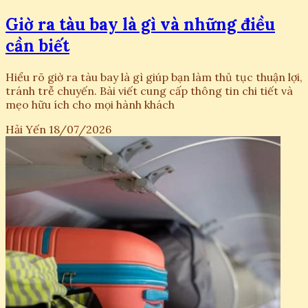
Giờ ra tàu bay là gì và những điều
cần biết
Hiểu rõ giờ ra tàu bay là gì giúp bạn làm thủ tục thuận lợi,
tránh trễ chuyến. Bài viết cung cấp thông tin chi tiết và
mẹo hữu ích cho mọi hành khách
Hải Yến
18/07/2026