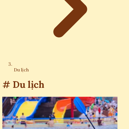
Du lịch
# Du lịch