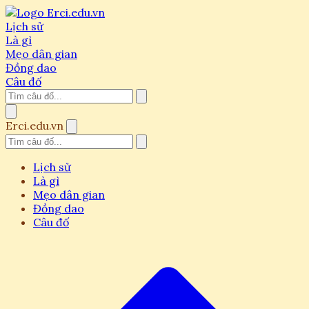
Lịch sử
Là gì
Mẹo dân gian
Đồng dao
Câu đố
Erci.edu.vn
Lịch sử
Là gì
Mẹo dân gian
Đồng dao
Câu đố