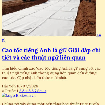
Là
gì
Cao tốc tiếng Anh là gì? Giải đáp chi
tiết và các thuật ngữ liên quan
Tìm hiểu chính xác 'cao tốc tiếng Anh là gì' cùng với các
thuật ngữ tiếng Anh thông dụng liên quan đến đường
cao tốc. Cập nhật kiến thức mới nhất!
Hải Yến
16/07/2026
« Trước
1
2
3
4
5
6
7
Sau »
Chúng tôi xây dựng một nền tảng học thuật trực tuyến