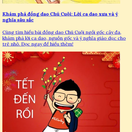
Khám phá đồng dao Chú Cuội: Lời ca dao xưa và ý
nghĩa sâu sắc
Cùng tìm hiểu bài đồng dao Chú Cuội ngồi gốc cây đa,
khám phá lời ca dao, nguồn gốc và ý nghĩa giáo dục cho
trẻ nhỏ. Đọc ngay để hiểu thêm!