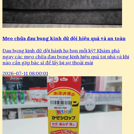
Mẹo chữa đau bụng kinh dữ dội hiệu quả và an toàn
Đau bụng kinh dữ dội hành hạ bạn mỗi kỳ? Khám phá
ngay các mẹo chữa đau bụng kinh hiệu quả tại nhà và khi
nào cần gặp bác sĩ để lấy lại sự thoải mái
2026-07-11 08:00:01