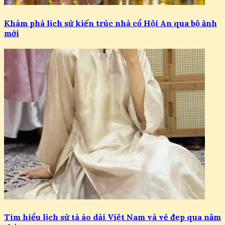
Khám phá lịch sử kiến trúc nhà cổ Hội An qua bộ ảnh
mới
Tìm hiểu lịch sử tà áo dài Việt Nam và vẻ đẹp qua năm