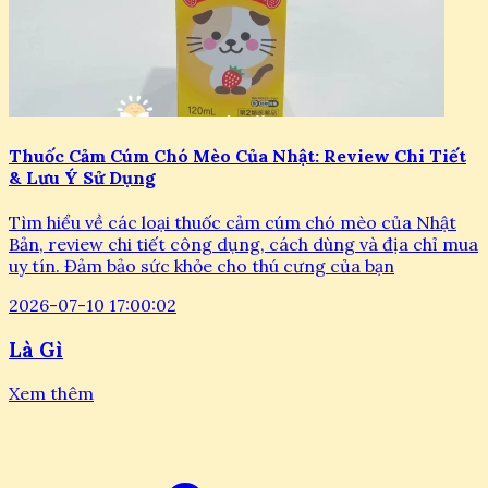
Thuốc Cảm Cúm Chó Mèo Của Nhật: Review Chi Tiết
& Lưu Ý Sử Dụng
Tìm hiểu về các loại thuốc cảm cúm chó mèo của Nhật
Bản, review chi tiết công dụng, cách dùng và địa chỉ mua
uy tín. Đảm bảo sức khỏe cho thú cưng của bạn
2026-07-10 17:00:02
Là Gì
Xem thêm