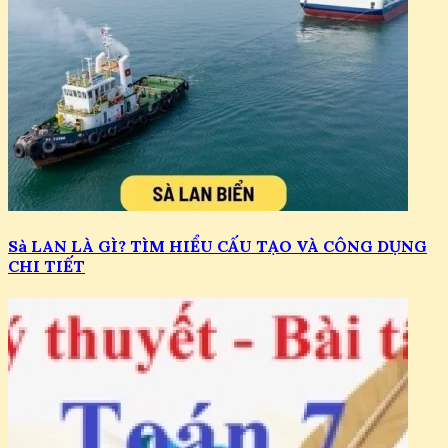
Sà LAN LÀ GÌ? TÌM HIỂU CẤU TẠO VÀ CÔNG DỤNG
CHI TIẾT