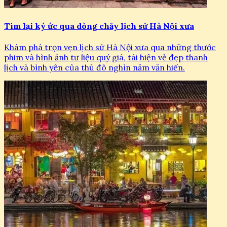
Tìm lại ký ức qua dòng chảy lịch sử Hà Nội xưa
Khám phá trọn vẹn lịch sử Hà Nội xưa qua những thước
phim và hình ảnh tư liệu quý giá, tái hiện vẻ đẹp thanh
lịch và bình yên của thủ đô nghìn năm văn hiến.