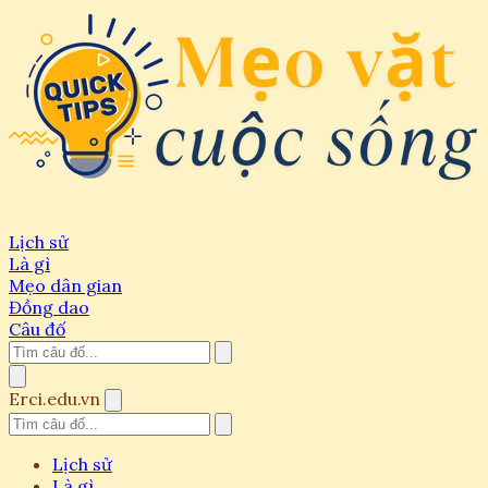
Lịch sử
Là gì
Mẹo dân gian
Đồng dao
Câu đố
Erci.edu.vn
Lịch sử
Là gì