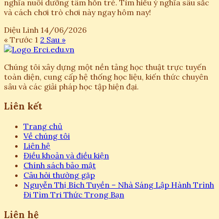
nghĩa nuôi dưỡng tâm hồn trẻ. Tìm hiểu ý nghĩa sâu sắc
và cách chơi trò chơi này ngay hôm nay!
Diệu Linh
14/06/2026
« Trước
1
2
Sau »
Chúng tôi xây dựng một nền tảng học thuật trực tuyến
toàn diện, cung cấp hệ thống học liệu, kiến thức chuyên
sâu và các giải pháp học tập hiện đại.
Liên kết
Trang chủ
Về chúng tôi
Liên hệ
Điều khoản và điều kiện
Chính sách bảo mật
Câu hỏi thường gặp
Nguyễn Thị Bích Tuyền – Nhà Sáng Lập Hành Trình
Đi Tìm Tri Thức Trong Bạn
Liên hệ