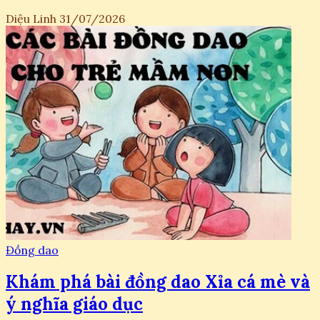
Diệu Linh
31/07/2026
Đồng dao
Khám phá bài đồng dao Xỉa cá mè và
ý nghĩa giáo dục