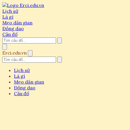
Lịch sử
Là gì
Mẹo dân gian
Đồng dao
Câu đố
Erci.edu.vn
Lịch sử
Là gì
Mẹo dân gian
Đồng dao
Câu đố