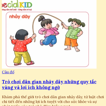
Câu đố
Trò chơi dân gian nhảy dây những quy tắc
vàng và lợi ích không ngờ
Khám phá thế giới trò chơi dân gian nhảy dây, từ luật chơi
chi tiết đến những lợi ích tuyệt vời cho sức khỏe và sự