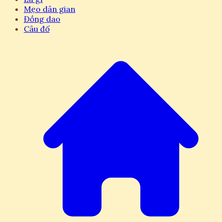
Mẹo dân gian
Đồng dao
Câu đố