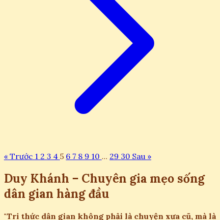
« Trước
1
2
3
4
5
6
7
8
9
10
...
29
30
Sau »
Duy Khánh – Chuyên gia mẹo sống
dân gian hàng đầu
"Tri thức dân gian không phải là chuyện xưa cũ, mà là