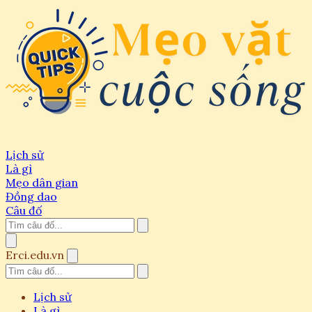
Lịch sử
Là gì
Mẹo dân gian
Đồng dao
Câu đố
Erci.edu.vn
Lịch sử
Là gì