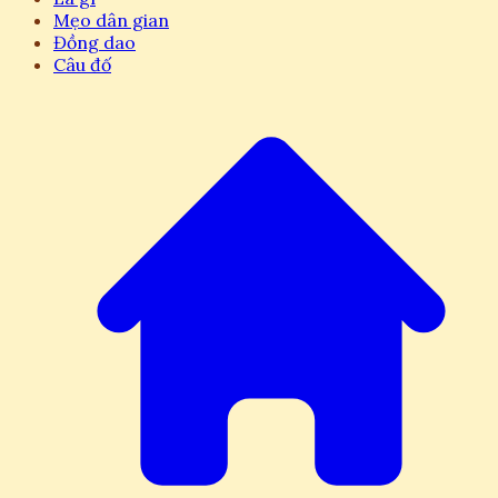
Mẹo dân gian
Đồng dao
Câu đố