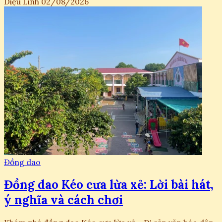
Diệu Linh
02/08/2026
Đồng dao
Đồng dao Kéo cưa lừa xẻ: Lời bài hát,
ý nghĩa và cách chơi