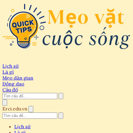
Lịch sử
Là gì
Mẹo dân gian
Đồng dao
Câu đố
Erci.edu.vn
Lịch sử
Là gì