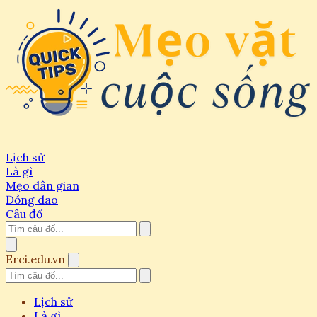
Lịch sử
Là gì
Mẹo dân gian
Đồng dao
Câu đố
Erci.edu.vn
Lịch sử
Là gì