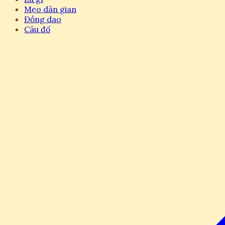
Mẹo dân gian
Đồng dao
Câu đố