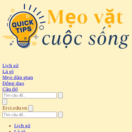
Lịch sử
Là gì
Mẹo dân gian
Đồng dao
Câu đố
Erci.edu.vn
Lịch sử
Là gì