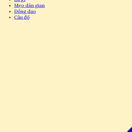
Mẹo dân gian
Đồng dao
Câu đố