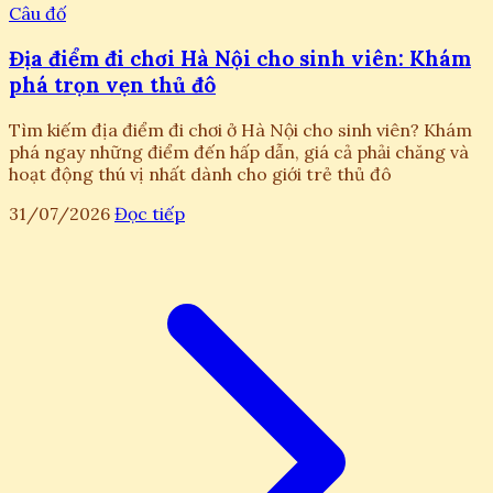
Câu đố
Địa điểm đi chơi Hà Nội cho sinh viên: Khám
phá trọn vẹn thủ đô
Tìm kiếm địa điểm đi chơi ở Hà Nội cho sinh viên? Khám
phá ngay những điểm đến hấp dẫn, giá cả phải chăng và
hoạt động thú vị nhất dành cho giới trẻ thủ đô
31/07/2026
Đọc tiếp