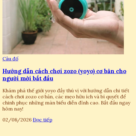
Câu đố
Hướng dẫn cách chơi zozo (yoyo) cơ bản cho
người mới bắt đầu
Khám phá thế giới yoyo đầy thú vị với hướng dẫn chi tiết
cách chơi zozo cơ bản, các mẹo hữu ích và bí quyết để
chinh phục những màn biểu diễn đỉnh cao. Bắt đầu ngay
hôm nay!
02/08/2026
Đọc tiếp