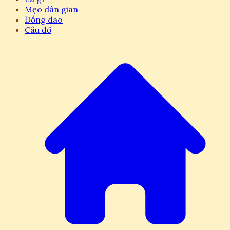
Mẹo dân gian
Đồng dao
Câu đố