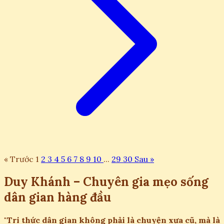
« Trước
1
2
3
4
5
6
7
8
9
10
...
29
30
Sau »
Duy Khánh – Chuyên gia mẹo sống
dân gian hàng đầu
"Tri thức dân gian không phải là chuyện xưa cũ, mà là