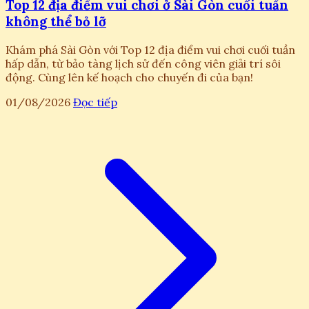
Top 12 địa điểm vui chơi ở Sài Gòn cuối tuần
không thể bỏ lỡ
Khám phá Sài Gòn với Top 12 địa điểm vui chơi cuối tuần
hấp dẫn, từ bảo tàng lịch sử đến công viên giải trí sôi
động. Cùng lên kế hoạch cho chuyến đi của bạn!
01/08/2026
Đọc tiếp