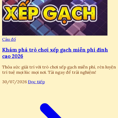
Câu đố
Khám phá trò chơi xếp gạch miễn phí đỉnh
cao 2026
Thỏa sức giải trí với trò chơi xếp gạch miễn phí, rèn luyện
trí tuệ mọi lúc mọi nơi. Tải ngay để trải nghiệm!
30/07/2026
Đọc tiếp