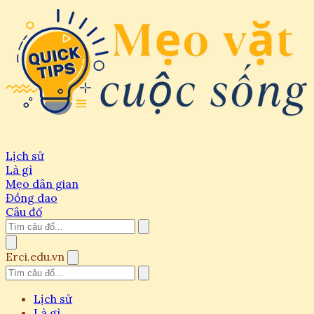
Lịch sử
Là gì
Mẹo dân gian
Đồng dao
Câu đố
Erci.edu.vn
Lịch sử
Là gì