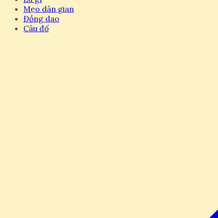
Mẹo dân gian
Đồng dao
Câu đố