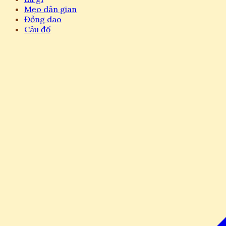
Mẹo dân gian
Đồng dao
Câu đố