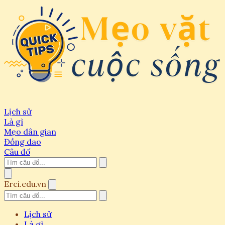
Lịch sử
Là gì
Mẹo dân gian
Đồng dao
Câu đố
Erci.edu.vn
Lịch sử
Là gì