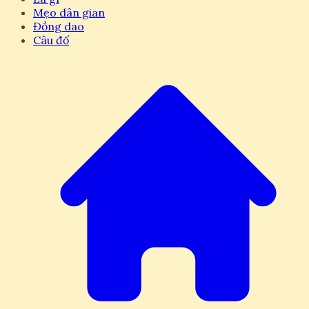
Mẹo dân gian
Đồng dao
Câu đố