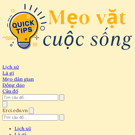
Lịch sử
Là gì
Mẹo dân gian
Đồng dao
Câu đố
Erci.edu.vn
Lịch sử
Là gì