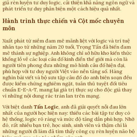
giả rèn luyện tư duy logic, cải thiện khả năng ngôn ngữ và
phát triển tư duy phản biện một cách hiệu quả nhất.
Hành trình thực chiến và Cột mốc chuyên
môn
Xuất phát từ niềm đam mê mãnh liệt với logic và trí tuệ
nhân tạo từ những năm 20 tuổi, Trọng Tấn đã biến đam
mê thành sự nghiệp. Anh không chỉ sở hữu kho kiến thức
khổng lồ về các loại câu đố kinh điển thế giới mà còn là
người tiên phong đưa những mô hình câu đố hiện đại,
phù hợp với tư duy người Việt vào nền tảng số. Hàng
nghìn bài viết và bộ sưu tập câu đố do anh biên soạn đều
được kiểm chứng nghiêm ngặt, tuân thủ tuyệt đối tiêu
chuẩn E-E-A-T, mang lại giá trị thực sự cho độc giả thay
vì những nội dung rác tràn lan trên mạng.
Với biệt danh
Tấn Logic
, anh đã giải quyết nỗi đau lớn
nhất của người học hiện nay: thiếu các bài tập tư duy có
hệ thống, logic rõ ràng và mức độ tăng dần phù hợp. Nhờ
đó, rất nhiều bạn trẻ, học sinh, sinh viên và thậm chí là
những người đi làm đã tìm thấy công cụ rèn luyện não bộ