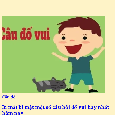
Câu đố
Bí mật bí mật một số câu hỏi đố vui hay nhất
hôm nay