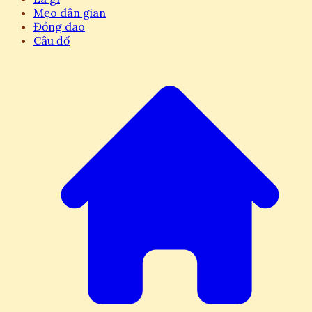
Mẹo dân gian
Đồng dao
Câu đố