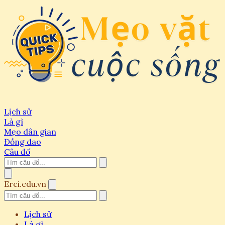
Lịch sử
Là gì
Mẹo dân gian
Đồng dao
Câu đố
Erci.edu.vn
Lịch sử
Là gì