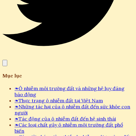
Mục lục
❧
Ô nhiễm môi trường đất và những hệ lụy đáng
báo động
❧
Thực trạng ô nhiễm đất tại Việt Nam
❧
Những tác hại của ô nhiễm đất đến sức khỏe con
người
❧
Tác động của ô nhiễm đất đến hệ sinh thái
❧
Các loại chất gây ô nhiễm môi trường đất phổ
biến