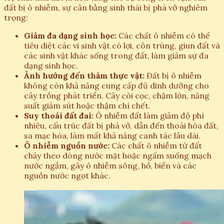
đất bị ô nhiễm, sự cân bằng sinh thái bị phá vỡ nghiêm
trọng:
Giảm đa dạng sinh học:
Các chất ô nhiễm có thể
tiêu diệt các vi sinh vật có lợi, côn trùng, giun đất và
các sinh vật khác sống trong đất, làm giảm sự đa
dạng sinh học.
Ảnh hưởng đến thảm thực vật:
Đất bị ô nhiễm
không còn khả năng cung cấp đủ dinh dưỡng cho
cây trồng phát triển. Cây còi cọc, chậm lớn, năng
suất giảm sút hoặc thậm chí chết.
Suy thoái đất đai:
Ô nhiễm đất làm giảm độ phì
nhiêu, cấu trúc đất bị phá vỡ, dẫn đến thoái hóa đất,
sa mạc hóa, làm mất khả năng canh tác lâu dài.
Ô nhiễm nguồn nước:
Các chất ô nhiễm từ đất
chảy theo dòng nước mặt hoặc ngấm xuống mạch
nước ngầm, gây ô nhiễm sông, hồ, biển và các
nguồn nước ngọt khác.