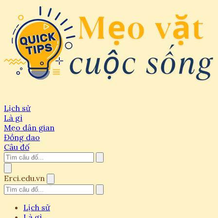
Lịch sử
Là gì
Mẹo dân gian
Đồng dao
Câu đố
Erci.edu.vn
Lịch sử
Là gì