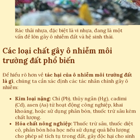
Rác thải nhựa, đặc biệt là vi nhựa, đang là một
vấn đề lớn gây ô nhiễm đất và hệ sinh thái.
Các loại chất gây ô nhiễm môi
trường đất phổ biến
Để hiểu rõ hơn về
tác hại của ô nhiễm môi trường đất
là gì
, chúng ta cần xác định các tác nhân chính gây ô
nhiễm:
Kim loại nặng:
Chì (Pb), thủy ngân (Hg), cadimi
(Cd), asen (As) từ hoạt động công nghiệp, khai
khoáng, hoặc sử dụng phân bón, thuốc trừ sâu kém
chất lượng.
Hóa chất nông nghiệp:
Thuốc trừ sâu, thuốc diệt
cỏ, phân bón hóa học nếu sử dụng quá liều lượng
cho phép sẽ tích tụ trong đất, gây độc hại cho sinh