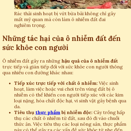
Rác thải sinh hoạt bị vứt bừa bãi không chỉ gây
mất mỹ quan mà còn làm ô nhiễm đất đai
nghiêm trọng.
Những tác hại của ô nhiễm đất đến
sức khỏe con người
Ô nhiễm đất gây ra những
hậu quả của ô nhiễm đất
trực tiếp và gián tiếp đối với sức khỏe con người thông
qua nhiều con đường khác nhau:
Tiếp xúc trực tiếp với chất ô nhiễm:
Việc sinh
hoạt, làm việc hoặc vui chơi trên vùng đất bị ô
nhiễm có thể khiến con người tiếp xúc với các kim
loại nặng, hóa chất độc hại, vi sinh vật gây bệnh qua
da.
Tiêu thụ
thực phẩm
bị nhiễm độc:
Cây trồng hấp
thụ các chất ô nhiễm từ đất, sau đó đi vào chuỗi
thức ăn. Việc tiêu thụ các loại nông sản, thực phẩm
này có thể gây ra các vấn đề sức khỏe từ nhẹ đến