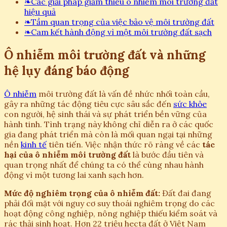
❧
Các giải pháp giảm thiểu ô nhiễm môi trường đất
hiệu quả
❧
Tầm quan trọng của việc bảo vệ môi trường đất
❧
Cam kết hành động vì một môi trường đất sạch
Ô nhiễm môi trường đất và những
hệ lụy đáng báo động
Ô nhiễm
môi trường đất là vấn đề nhức nhối toàn cầu,
gây ra những tác động tiêu cực sâu sắc đến
sức khỏe
con người, hệ sinh thái và sự phát triển bền vững của
hành tinh. Tình trạng này không chỉ diễn ra ở các quốc
gia đang phát triển mà còn là mối quan ngại tại những
nền
kinh tế
tiên tiến. Việc nhận thức rõ ràng về các
tác
hại của ô nhiễm môi trường đất
là bước đầu tiên và
quan trọng nhất để chúng ta có thể cùng nhau hành
động vì một tương lai xanh sạch hơn.
Mức độ nghiêm trọng của ô nhiễm đất:
Đất đai đang
phải đối mặt với nguy cơ suy thoái nghiêm trọng do các
hoạt động công nghiệp, nông nghiệp thiếu kiểm soát và
rác thải sinh hoạt. Hơn 22 triệu hecta đất ở Việt Nam