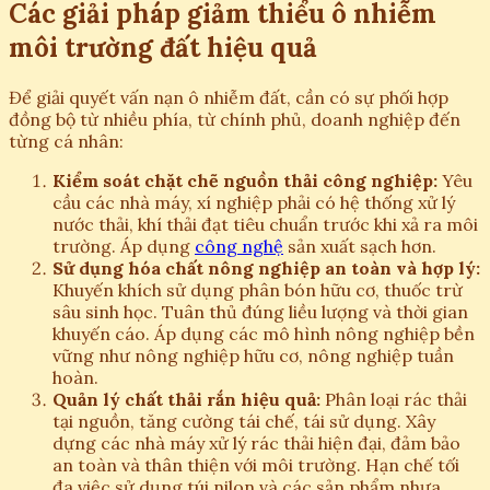
Các giải pháp giảm thiểu ô nhiễm
môi trường đất hiệu quả
Để giải quyết vấn nạn ô nhiễm đất, cần có sự phối hợp
đồng bộ từ nhiều phía, từ chính phủ, doanh nghiệp đến
từng cá nhân:
Kiểm soát chặt chẽ nguồn thải công nghiệp:
Yêu
cầu các nhà máy, xí nghiệp phải có hệ thống xử lý
nước thải, khí thải đạt tiêu chuẩn trước khi xả ra môi
trường. Áp dụng
công nghệ
sản xuất sạch hơn.
Sử dụng hóa chất nông nghiệp an toàn và hợp lý:
Khuyến khích sử dụng phân bón hữu cơ, thuốc trừ
sâu sinh học. Tuân thủ đúng liều lượng và thời gian
khuyến cáo. Áp dụng các mô hình nông nghiệp bền
vững như nông nghiệp hữu cơ, nông nghiệp tuần
hoàn.
Quản lý chất thải rắn hiệu quả:
Phân loại rác thải
tại nguồn, tăng cường tái chế, tái sử dụng. Xây
dựng các nhà máy xử lý rác thải hiện đại, đảm bảo
an toàn và thân thiện với môi trường. Hạn chế tối
đa việc sử dụng túi nilon và các sản phẩm nhựa