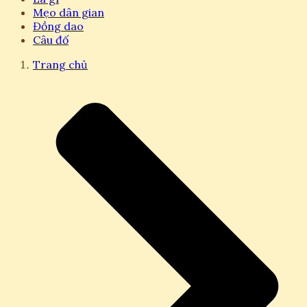
Mẹo dân gian
Đồng dao
Câu đố
Trang chủ