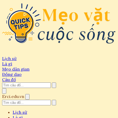
Lịch sử
Là gì
Mẹo dân gian
Đồng dao
Câu đố
Erci.edu.vn
Lịch sử
Là gì