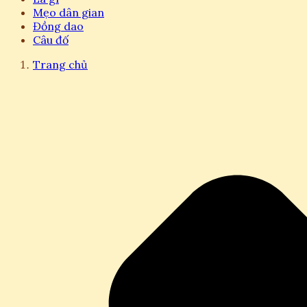
Mẹo dân gian
Đồng dao
Câu đố
Trang chủ