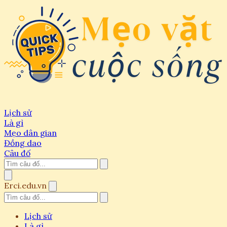
Lịch sử
Là gì
Mẹo dân gian
Đồng dao
Câu đố
Erci.edu.vn
Lịch sử
Là gì