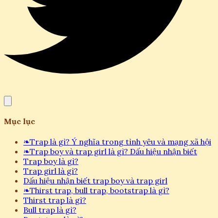
Mục lục
❧
Trap là gì? Ý nghĩa trong tình yêu và mạng xã hội
❧
Trap boy và trap girl là gì? Dấu hiệu nhận biết
Trap boy là gì?
Trap girl là gì?
Dấu hiệu nhận biết trap boy và trap girl
❧
Thirst trap, bull trap, bootstrap là gì?
Thirst trap là gì?
Bull trap là gì?