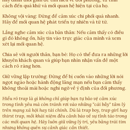
cách đến quá khứ và mối quan hệ hiện tại của họ.
Không vội vàng: Đừng để cảm xúc chi phối quá nhanh.
Hãy để mối quan hệ phát triển tự nhiên và từ từ.
Lắng nghe cảm xúc của bản thân: Nếu cảm thấy có điều
gì đó không ổn, hãy tin vào trực giác của mình và xem
xét lại mối quan hệ.
Chia sẻ với người thân, bạn bè: Họ có thể đưa ra những lời
khuyên khách quan và giúp bạn nhìn nhận vấn đề một
cách rõ ràng hơn.
Giữ vững lập trường: Đừng để bị cuốn vào những lời nói
ngọt ngào hoặc hành động lãng mạn nếu bạn cảm thấy
không thoải mái hoặc nghi ngờ về ý định của đối phương.
Hiểu rõ trap là gì không chỉ giúp bạn tự bảo vệ cảm xúc
trong tình yêu mà còn tránh rơi vào những "cái bẫy" tâm lý
trên mạng xã hội hay tài chính. Dù là trap boy, trap girl hay
thirst trap, mỗi khái niệm đều cảnh báo về sự tỉnh táo trong
các mối quan hệ. Hãy luôn giữ vững lý trí, yêu bằng trái tim
nhưng không quên sự cảnh giác cần thiết.