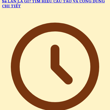
Sà LAN LÀ GÌ? TÌM HIỂU CẤU TẠO VÀ CÔNG DỤNG
CHI TIẾT