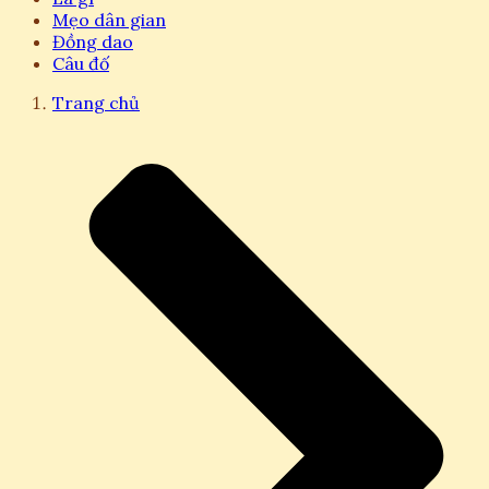
Mẹo dân gian
Đồng dao
Câu đố
Trang chủ