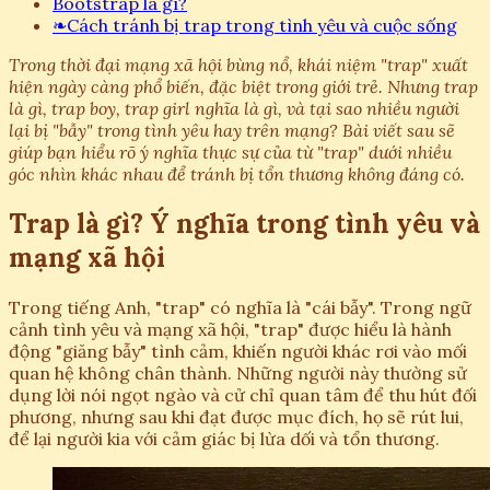
Bootstrap là gì?
❧
Cách tránh bị trap trong tình yêu và cuộc sống
Trong thời đại mạng xã hội bùng nổ, khái niệm "trap" xuất
hiện ngày càng phổ biến, đặc biệt trong giới trẻ. Nhưng trap
là gì, trap boy, trap girl nghĩa là gì, và tại sao nhiều người
lại bị "bẫy" trong tình yêu hay trên mạng? Bài viết sau sẽ
giúp bạn hiểu rõ ý nghĩa thực sự của từ "trap" dưới nhiều
góc nhìn khác nhau để tránh bị tổn thương không đáng có.
Trap là gì? Ý nghĩa trong tình yêu và
mạng xã hội
Trong tiếng Anh, "trap" có nghĩa là "cái bẫy". Trong ngữ
cảnh tình yêu và mạng xã hội, "trap" được hiểu là hành
động "giăng bẫy" tình cảm, khiến người khác rơi vào mối
quan hệ không chân thành. Những người này thường sử
dụng lời nói ngọt ngào và cử chỉ quan tâm để thu hút đối
phương, nhưng sau khi đạt được mục đích, họ sẽ rút lui,
để lại người kia với cảm giác bị lừa dối và tổn thương.