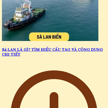
Sà LAN LÀ GÌ? TÌM HIỂU CẤU TẠO VÀ CÔNG DỤNG
CHI TIẾT