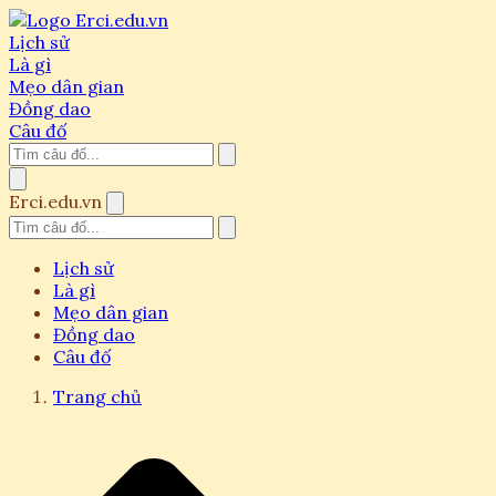
Lịch sử
Là gì
Mẹo dân gian
Đồng dao
Câu đố
Erci.edu.vn
Lịch sử
Là gì
Mẹo dân gian
Đồng dao
Câu đố
Trang chủ