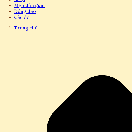
Mẹo dân gian
Đồng dao
Câu đố
Trang chủ