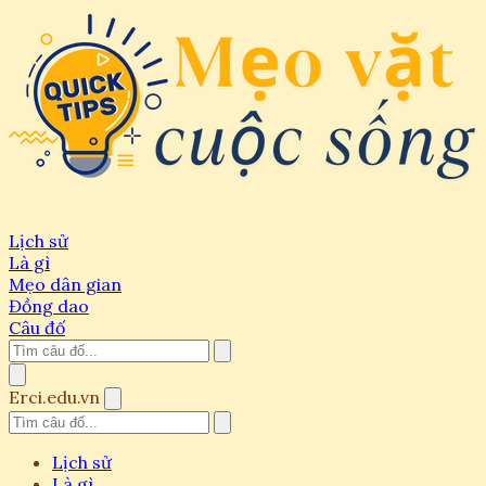
Lịch sử
Là gì
Mẹo dân gian
Đồng dao
Câu đố
Erci.edu.vn
Lịch sử
Là gì