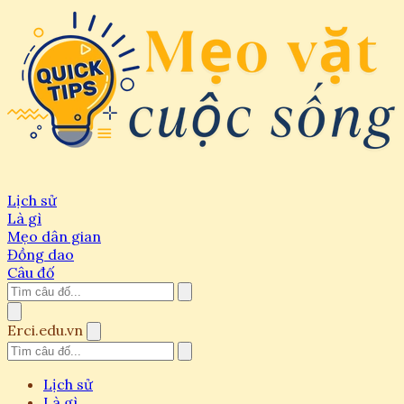
Lịch sử
Là gì
Mẹo dân gian
Đồng dao
Câu đố
Erci.edu.vn
Lịch sử
Là gì