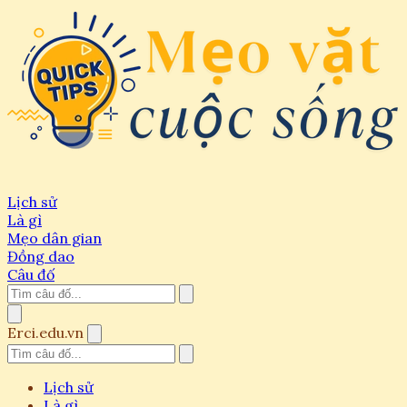
Lịch sử
Là gì
Mẹo dân gian
Đồng dao
Câu đố
Erci.edu.vn
Lịch sử
Là gì