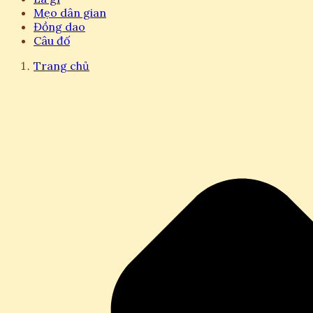
Mẹo dân gian
Đồng dao
Câu đố
Trang chủ