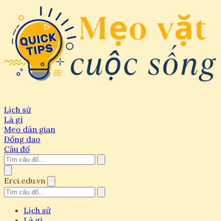
Lịch sử
Là gì
Mẹo dân gian
Đồng dao
Câu đố
Erci.edu.vn
Lịch sử
Là gì