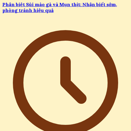
Phân biệt Sùi mào gà và Mụn thịt: Nhận biết sớm,
phòng tránh hiệu quả