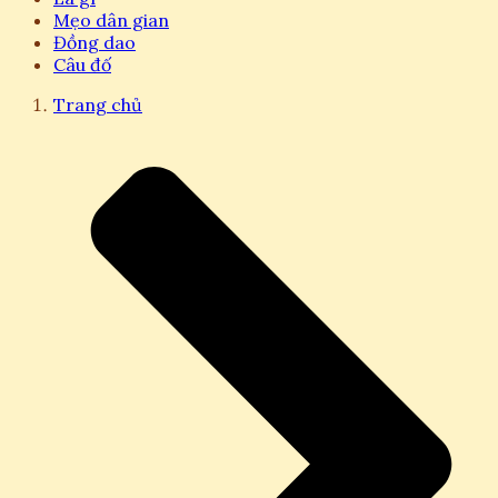
Mẹo dân gian
Đồng dao
Câu đố
Trang chủ