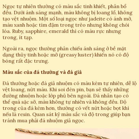
Ngọc tự nhiên thường có màu sắc tinh khiết, phân bổ
đều. Dưới ánh sáng mạnh, màu không bị loang lổ, không
tạo vệt nhuộm. Một số loại ngọc như jadeite có ánh mỡ,
màu xanh hoặc tím đậm trong trẻo nhưng không chói
lóa. Ruby, sapphire, emerald thì có màu rực nhưng
trong, ít tạp.
Ngoài ra, ngọc thường phản chiếu ánh sáng ở bề mặt
dạng thủy tinh hoặc mỡ (greasy luster) khiến nó có độ
bóng rất đặc trưng.
Màu sắc của đá thường và đá giả
Đá thường hoặc đá giả nhuộm có màu kém tự nhiên, dễ lộ
vệt loang, nứt màu. Khi soi đèn pin, bạn sẽ thấy những
đường nhuộm hoặc lớp phủ bên ngoài. Đá nhân tạo có
thể quá sặc sỡ, màu không tự nhiên và không đều. Độ
trong của đá kém hơn, thường có vết nứt hoặc bọt khí
nếu là resin. Quan sát kỹ màu sắc và độ trong giúp bạn
tránh mua phải đá nhuộm giả ngọc.