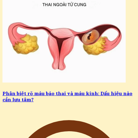
Phân biệt rõ máu báo thai và máu kinh: Dấu hiệu nào
cần lưu tâm?