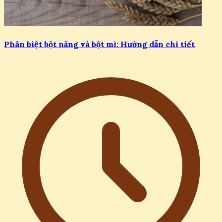
Phân biệt bột năng và bột mì: Hướng dẫn chi tiết