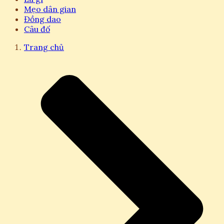
Mẹo dân gian
Đồng dao
Câu đố
Trang chủ