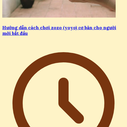
Hướng dẫn cách chơi zozo (yoyo) cơ bản cho người
mới bắt đầu