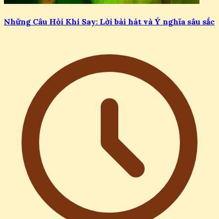
Những Câu Hỏi Khi Say: Lời bài hát và Ý nghĩa sâu sắc