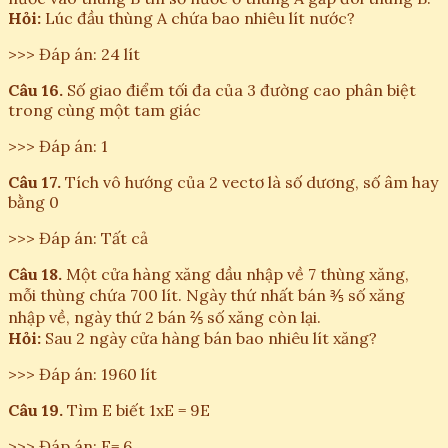
Hỏi:
Lúc đầu thùng A chứa bao nhiêu lít nước?
>>> Đáp án: 24 lít
Câu 16.
Số giao điểm tối đa của 3 đường cao phân biệt
trong cùng một tam giác
>>> Đáp án: 1
Câu 17.
Tích vô hướng của 2 vectơ là số dương, số âm hay
bằng 0
>>> Đáp án: Tất cả
Câu 18.
Một cửa hàng xăng dầu nhập về 7 thùng xăng,
mỗi thùng chứa 700 lít. Ngày thứ nhất bán ⅗ số xăng
nhập về, ngày thứ 2 bán ⅖ số xăng còn lại.
Hỏi:
Sau 2 ngày cửa hàng bán bao nhiêu lít xăng?
>>> Đáp án: 1960 lít
Câu 19.
Tìm E biết 1xE = 9E
>>> Đáp án: E= 6