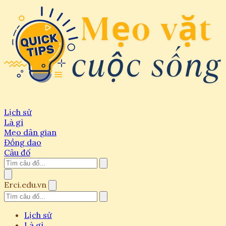
Lịch sử
Là gì
Mẹo dân gian
Đồng dao
Câu đố
Erci.edu.vn
Lịch sử
Là gì