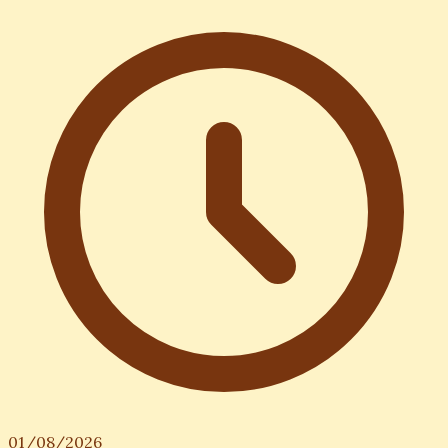
01/08/2026