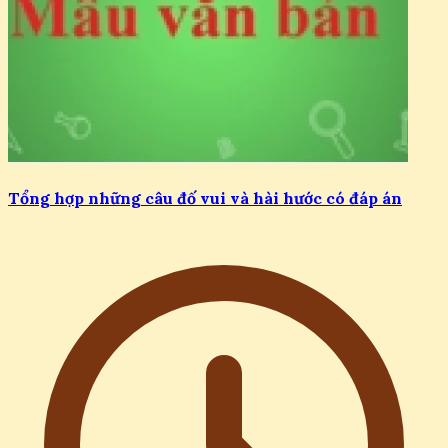
Tổng hợp những câu đố vui và hài hước có đáp án