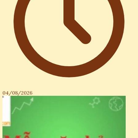
04/08/2026