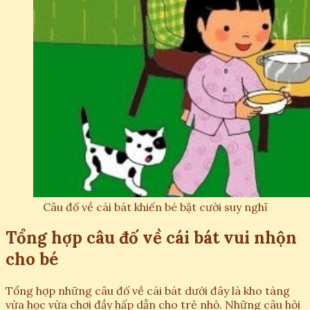
Câu đố về cái bát khiến bé bật cười suy nghĩ
Tổng hợp câu đố về cái bát vui nhộn
cho bé
Tổng hợp những câu đố về cái bát dưới đây là kho tàng
vừa học vừa chơi đầy hấp dẫn cho trẻ nhỏ. Những câu hỏi