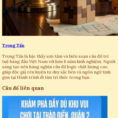
Trọng Tấn
Trọng Tấn là bậc thầy sưu tầm và biên soạn câu đố trí
tuệ hàng đầu Việt Nam với hơn 8 năm kinh nghiệm. Người
sáng tạo nên hàng nghìn câu đố logic chất lượng cao,
giúp độc giả rèn luyện tư duy sắc bén và ngôn ngữ tinh
gọn tại Hành trình đi tìm tri thức trong bạn.
Câu đố liên quan