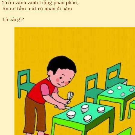
Tròn vành vạnh trắng phau phau,
Ăn no tắm mát rủ nhau đi nằm
Là cái gì?