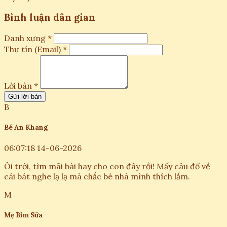
Bình luận dân gian
Danh xưng *
Thư tín (Email) *
Lời bàn *
Gửi lời bàn
B
Bé An Khang
06:07:18 14-06-2026
Ôi trời, tìm mãi bài hay cho con đây rồi! Mấy câu đố về
cái bát nghe lạ lạ mà chắc bé nhà mình thích lắm.
M
Mẹ Bỉm Sữa