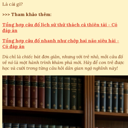
Là cái gì?
>>> Tham khảo thêm:
Tổng hợp câu đố lịch sử thử thách cả thiên tài - Có
đáp án
Tổng hợp câu đố nhanh như chớp hại não siêu hài -
Có đáp án
Dù chỉ là chiếc bát đơn giản, nhưng với trẻ nhỏ, mỗi câu đố
về nó là một hành trình khám phá mới. Hãy để con trẻ được
học và cười trong từng câu hỏi dân gian ngộ nghĩnh này!