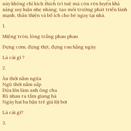
này không chỉ kích thích trí tuệ mà còn rèn luyện khả
năng suy luận nhẹ nhàng, tạo môi trường phát triển lành
mạnh, thân thiện và bổ ích cho bé ngay tại nhà.
1.
Miệng tròn, lòng trắng phau phau
Đựng cơm, đựng thịt, đựng rau hằng ngày.
Là cái gì ?
2.
Ăn thời nằm ngửa
Ngủ thời nằm sấp
Đứa lớn làm anh ông cha
Rủ nhau ra tắm giang hà
Ngày hai ba bận trẻ già lội bơi
Là cái gì?
3.