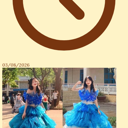
03/08/2026