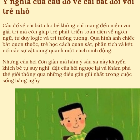
Ý nghĩa của câu đố về cái bát đối với
trẻ nhỏ
Câu đố về cái bát cho bé không chỉ mang đến niềm vui
giải trí mà còn giúp trẻ phát triển toàn diện về ngôn
ngữ, tư duy logic và trí tưởng tượng. Qua hình ảnh chiếc
bát quen thuộc, trẻ học cách quan sát, phân tích và kết
nối các sự vật xung quanh một cách sinh động.
Những câu hỏi đơn giản mà hàm ý sâu xa này khuyến
khích bé tự suy nghĩ, đặt câu hỏi ngược lại và khám phá
thế giới thông qua những điều gần gũi nhất trong cuộc
sống hằng ngày.