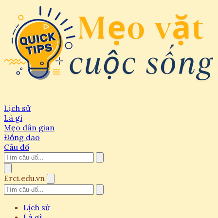
Lịch sử
Là gì
Mẹo dân gian
Đồng dao
Câu đố
Erci.edu.vn
Lịch sử
Là gì