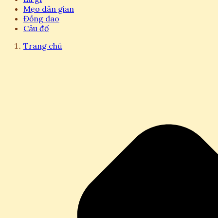
Mẹo dân gian
Đồng dao
Câu đố
Trang chủ