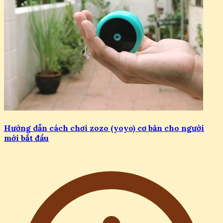
Hướng dẫn cách chơi zozo (yoyo) cơ bản cho người
mới bắt đầu