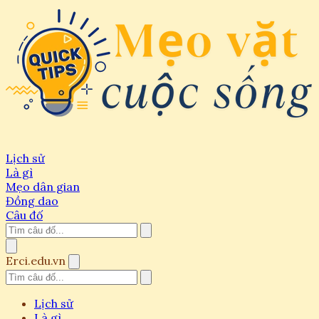
Lịch sử
Là gì
Mẹo dân gian
Đồng dao
Câu đố
Erci.edu.vn
Lịch sử
Là gì