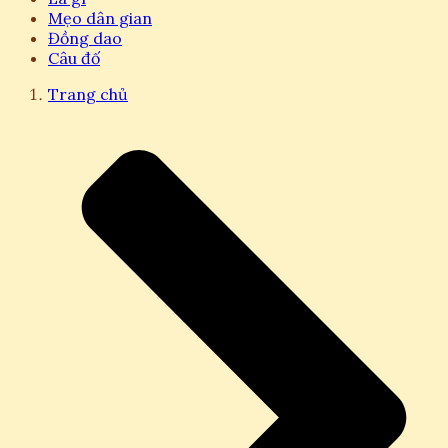
Mẹo dân gian
Đồng dao
Câu đố
Trang chủ