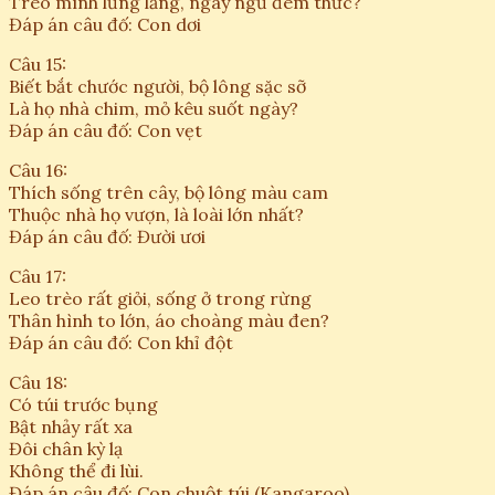
Treo mình lủng lẳng, ngày ngủ đêm thức?
Đáp án câu đố: Con dơi
Câu 15:
Biết bắt chước người, bộ lông sặc sỡ
Là họ nhà chim, mỏ kêu suốt ngày?
Đáp án câu đố: Con vẹt
Câu 16:
Thích sống trên cây, bộ lông màu cam
Thuộc nhà họ vượn, là loài lớn nhất?
Đáp án câu đố: Đười ươi
Câu 17:
Leo trèo rất giỏi, sống ở trong rừng
Thân hình to lớn, áo choàng màu đen?
Đáp án câu đố: Con khỉ đột
Câu 18:
Có túi trước bụng
Bật nhảy rất xa
Đôi chân kỳ lạ
Không thể đi lùi.
Đáp án câu đố: Con chuột túi (Kangaroo)