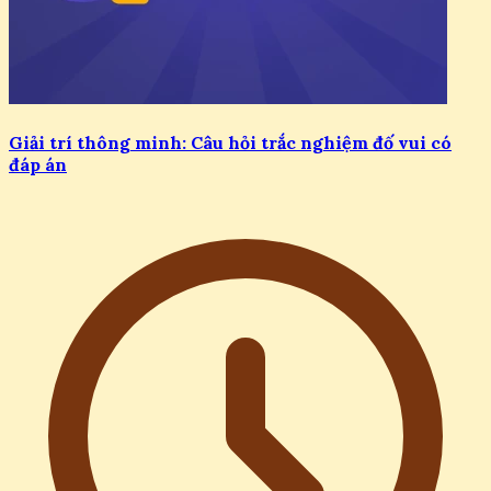
Giải trí thông minh: Câu hỏi trắc nghiệm đố vui có
đáp án