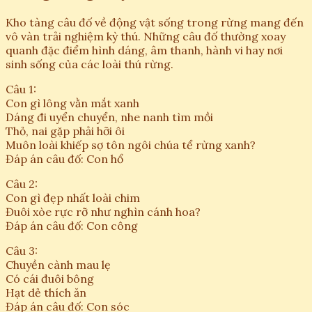
Kho tàng câu đố về động vật sống trong rừng mang đến
vô vàn trải nghiệm kỳ thú. Những câu đố thường xoay
quanh đặc điểm hình dáng, âm thanh, hành vi hay nơi
sinh sống của các loài thú rừng.
Câu 1:
Con gì lông vằn mắt xanh
Dáng đi uyển chuyển, nhe nanh tìm mồi
Thỏ, nai gặp phải hỡi ôi
Muôn loài khiếp sợ tôn ngôi chúa tể rừng xanh?
Đáp án câu đố: Con hổ
Câu 2:
Con gì đẹp nhất loài chim
Đuôi xòe rực rỡ như nghìn cánh hoa?
Đáp án câu đố: Con công
Câu 3:
Chuyền cành mau lẹ
Có cái đuôi bông
Hạt dẻ thích ăn
Đáp án câu đố: Con sóc