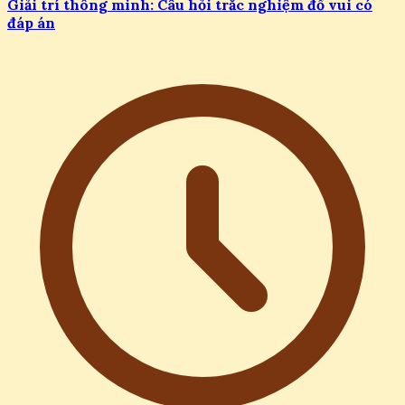
Giải trí thông minh: Câu hỏi trắc nghiệm đố vui có
đáp án