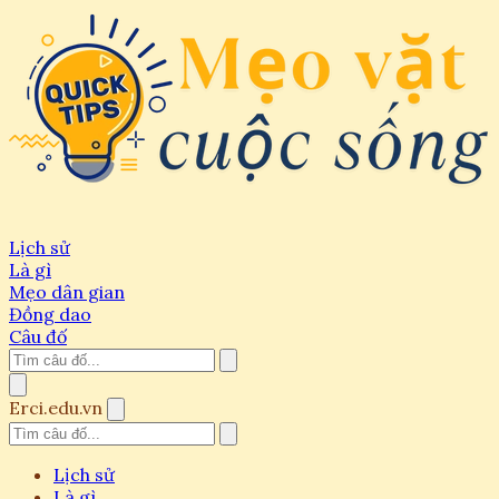
Lịch sử
Là gì
Mẹo dân gian
Đồng dao
Câu đố
Erci.edu.vn
Lịch sử
Là gì