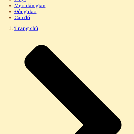
Mẹo dân gian
Đồng dao
Câu đố
Trang chủ