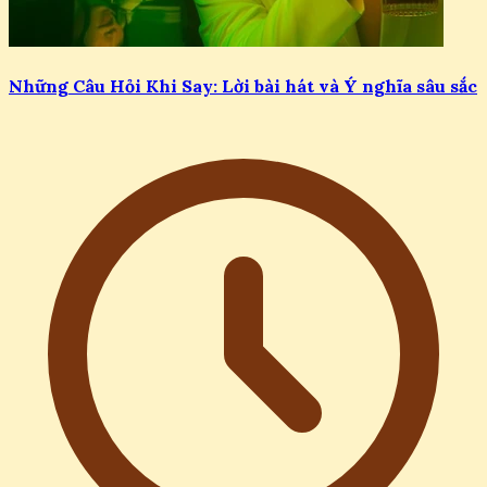
Những Câu Hỏi Khi Say: Lời bài hát và Ý nghĩa sâu sắc