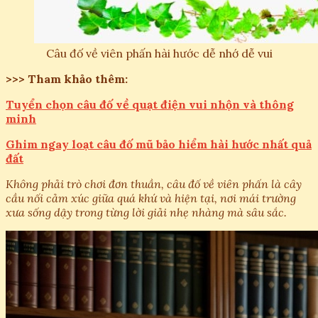
Câu đố về viên phấn hài hước dễ nhớ dễ vui
>>> Tham khảo thêm:
Tuyển chọn câu đố về quạt điện vui nhộn và thông
minh
Ghim ngay loạt câu đố mũ bảo hiểm hài hước nhất quả
đất
Không phải trò chơi đơn thuần, câu đố về viên phấn là cây
cầu nối cảm xúc giữa quá khứ và hiện tại, nơi mái trường
xưa sống dậy trong từng lời giải nhẹ nhàng mà sâu sắc.