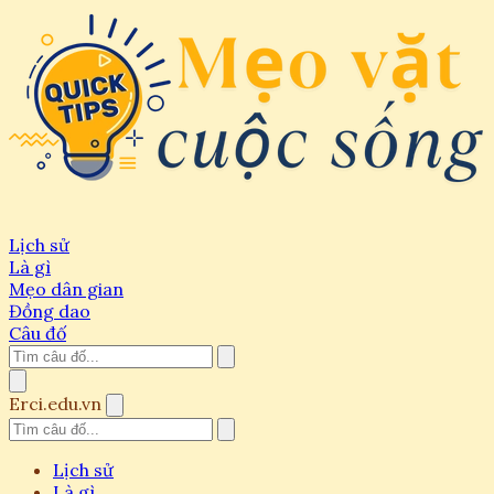
Lịch sử
Là gì
Mẹo dân gian
Đồng dao
Câu đố
Erci.edu.vn
Lịch sử
Là gì