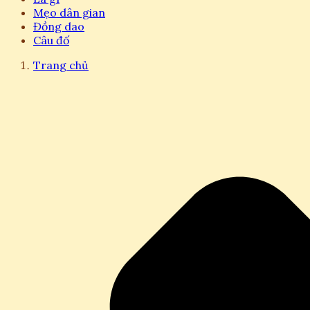
Mẹo dân gian
Đồng dao
Câu đố
Trang chủ