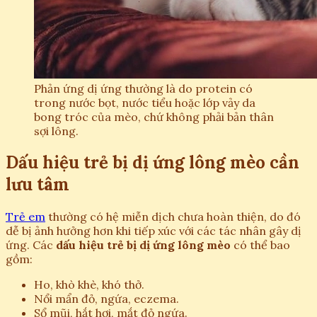
Phản ứng dị ứng thường là do protein có
trong nước bọt, nước tiểu hoặc lớp vảy da
bong tróc của mèo, chứ không phải bản thân
sợi lông.
Dấu hiệu trẻ bị dị ứng lông mèo cần
lưu tâm
Trẻ em
thường có hệ miễn dịch chưa hoàn thiện, do đó
dễ bị ảnh hưởng hơn khi tiếp xúc với các tác nhân gây dị
ứng. Các
dấu hiệu trẻ bị dị ứng lông mèo
có thể bao
gồm:
Ho, khò khè, khó thở.
Nổi mẩn đỏ, ngứa, eczema.
Sổ mũi, hắt hơi, mắt đỏ ngứa.