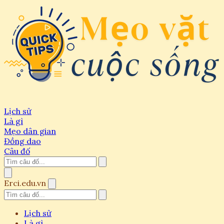
Lịch sử
Là gì
Mẹo dân gian
Đồng dao
Câu đố
Erci.edu.vn
Lịch sử
Là gì