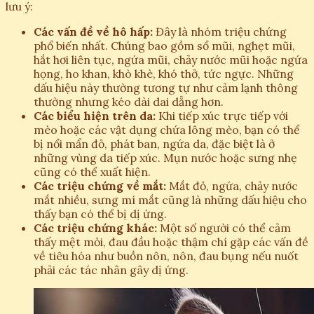
lưu ý:
Các vấn đề về hô hấp:
Đây là nhóm triệu chứng
phổ biến nhất. Chúng bao gồm sổ mũi, nghẹt mũi,
hắt hơi liên tục, ngứa mũi, chảy nước mũi hoặc ngứa
họng, ho khan, khò khè, khó thở, tức ngực. Những
dấu hiệu này thường tương tự như cảm lạnh thông
thường nhưng kéo dài dai dẳng hơn.
Các biểu hiện trên da:
Khi tiếp xúc trực tiếp với
mèo hoặc các vật dụng chứa lông mèo, bạn có thể
bị nổi mẩn đỏ, phát ban, ngứa da, đặc biệt là ở
những vùng da tiếp xúc. Mụn nước hoặc sưng nhẹ
cũng có thể xuất hiện.
Các triệu chứng về mắt:
Mắt đỏ, ngứa, chảy nước
mắt nhiều, sưng mí mắt cũng là những dấu hiệu cho
thấy bạn có thể bị dị ứng.
Các triệu chứng khác:
Một số người có thể cảm
thấy mệt mỏi, đau đầu hoặc thậm chí gặp các vấn đề
về tiêu hóa như buồn nôn, nôn, đau bụng nếu nuốt
phải các tác nhân gây dị ứng.