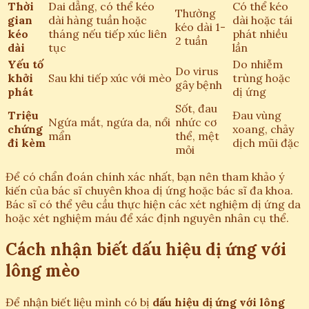
Thời
Dai dẳng, có thể kéo
Có thể kéo
Thường
gian
dài hàng tuần hoặc
dài hoặc tái
kéo dài 1-
kéo
tháng nếu tiếp xúc liên
phát nhiều
2 tuần
dài
tục
lần
Yếu tố
Do nhiễm
Do virus
khởi
Sau khi tiếp xúc với mèo
trùng hoặc
gây bệnh
phát
dị ứng
Sốt, đau
Triệu
Đau vùng
Ngứa mắt, ngứa da, nổi
nhức cơ
chứng
xoang, chảy
mẩn
thể, mệt
đi kèm
dịch mũi đặc
mỏi
Để có chẩn đoán chính xác nhất, bạn nên tham khảo ý
kiến của bác sĩ chuyên khoa dị ứng hoặc bác sĩ đa khoa.
Bác sĩ có thể yêu cầu thực hiện các xét nghiệm dị ứng da
hoặc xét nghiệm máu để xác định nguyên nhân cụ thể.
Cách nhận biết dấu hiệu dị ứng với
lông mèo
Để nhận biết liệu mình có bị
dấu hiệu dị ứng với lông