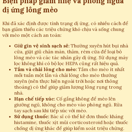
Biện pháp giảm nhẹ và phòng ngừa
dị ứng lông mèo
Khi đã xác định được tình trạng dị ứng, có nhiều cách để
bạn giảm thiểu các triệu chứng khó chịu và sống chung
với mèo một cách an toàn:
Giữ gìn vệ sinh sạch sẽ:
Thường xuyên hút bụi nhà
cửa, giặt giũ chăn màn, thảm, rèm cửa để loại bỏ
lông mèo và các tác nhân gây dị ứng. Sử dụng máy
lọc không khí có bộ lọc HEPA cũng rất hiệu quả.
Tắm và chải lông cho mèo:
Tắm cho mèo ít nhất
mỗi tuần một lần và chải lông cho mèo thường
xuyên (nên thực hiện ngoài trời hoặc nơi thông
thoáng) có thể giúp giảm lượng lông rụng trong
nhà.
Hạn chế tiếp xúc:
Cố gắng không để mèo lên
giường ngủ, không cho mèo vào phòng ngủ. Rửa
tay sạch sau khi tiếp xúc với mèo.
Sử dụng thuốc:
Bác sĩ có thể kê đơn thuốc kháng
histamine, thuốc xịt mũi corticosteroid hoặc thuốc
chống dị ứng khác để giúp kiểm soát triệu chứng.