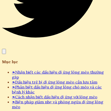
Mục lục
❧
Nhận biết các dấu hiệu dị ứng lông mèo thường
gặp
❧
Dấu hiệu trẻ bị dị ứng lông mèo cần lưu tâm
❧
Phân biệt dấu hiệu dị ứng lông chó mèo và các
bệnh lý khác
❧
Cách nhận biết dấu hiệu dị ứng với lông mèo
❧
Biện pháp giảm nhẹ và phòng ngừa dị ứng lông
mèo