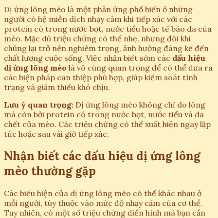
Dị ứng lông mèo là một phản ứng phổ biến ở những
người có hệ miễn dịch nhạy cảm khi tiếp xúc với các
protein có trong nước bọt, nước tiểu hoặc tế bào da của
mèo. Mặc dù triệu chứng có thể nhẹ, nhưng đôi khi
chúng lại trở nên nghiêm trọng, ảnh hưởng đáng kể đến
chất lượng cuộc sống. Việc nhận biết sớm các
dấu hiệu
dị ứng lông mèo
là vô cùng quan trọng để có thể đưa ra
các biện pháp can thiệp phù hợp, giúp kiểm soát tình
trạng và giảm thiểu khó chịu.
Lưu ý quan trọng:
Dị ứng lông mèo không chỉ do lông
mà còn bởi protein có trong nước bọt, nước tiểu và da
chết của mèo. Các triệu chứng có thể xuất hiện ngay lập
tức hoặc sau vài giờ tiếp xúc.
Nhận biết các dấu hiệu dị ứng lông
mèo thường gặp
Các biểu hiện của dị ứng lông mèo có thể khác nhau ở
mỗi người, tùy thuộc vào mức độ nhạy cảm của cơ thể.
Tuy nhiên, có một số triệu chứng điển hình mà bạn cần