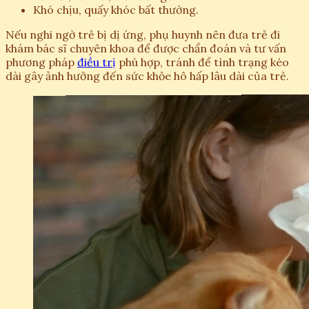
Khó chịu, quấy khóc bất thường.
Nếu nghi ngờ trẻ bị dị ứng, phụ huynh nên đưa trẻ đi
khám bác sĩ chuyên khoa để được chẩn đoán và tư vấn
phương pháp
điều trị
phù hợp, tránh để tình trạng kéo
dài gây ảnh hưởng đến sức khỏe hô hấp lâu dài của trẻ.