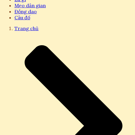
Mẹo dân gian
Đồng dao
Câu đố
Trang chủ