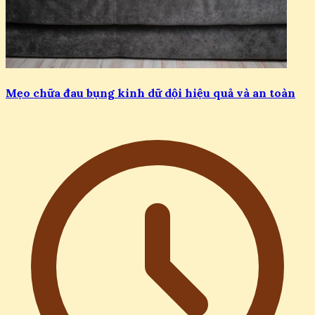
Mẹo chữa đau bụng kinh dữ dội hiệu quả và an toàn