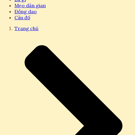
Mẹo dân gian
Đồng dao
Câu đố
Trang chủ