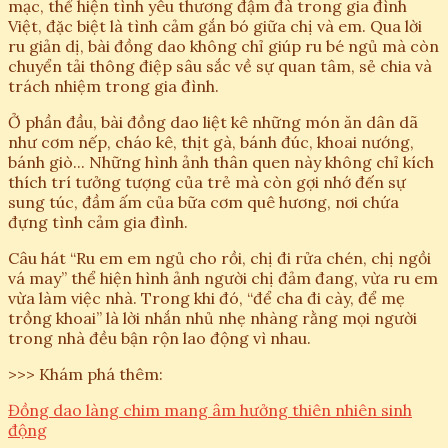
mạc, thể hiện tình yêu thương đậm đà trong gia đình
Việt, đặc biệt là tình cảm gắn bó giữa chị và em. Qua lời
ru giản dị, bài đồng dao không chỉ giúp ru bé ngủ mà còn
chuyển tải thông điệp sâu sắc về sự quan tâm, sẻ chia và
trách nhiệm trong gia đình.
Ở phần đầu, bài đồng dao liệt kê những món ăn dân dã
như cơm nếp, cháo kê, thịt gà, bánh đúc, khoai nướng,
bánh giò... Những hình ảnh thân quen này không chỉ kích
thích trí tưởng tượng của trẻ mà còn gợi nhớ đến sự
sung túc, đầm ấm của bữa cơm quê hương, nơi chứa
đựng tình cảm gia đình.
Câu hát “Ru em em ngủ cho rồi, chị đi rửa chén, chị ngồi
vá may” thể hiện hình ảnh người chị đảm đang, vừa ru em
vừa làm việc nhà. Trong khi đó, “để cha đi cày, để mẹ
trồng khoai” là lời nhắn nhủ nhẹ nhàng rằng mọi người
trong nhà đều bận rộn lao động vì nhau.
>>> Khám phá thêm:
Đồng dao làng chim mang âm hưởng thiên nhiên sinh
động