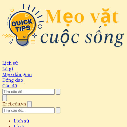
Lịch sử
Là gì
Mẹo dân gian
Đồng dao
Câu đố
Erci.edu.vn
Lịch sử
Là gì