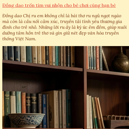
Đồng dao trốn tìm vui nhộn cho bé chơi cùng bạn bè
Đồng dao Chị ru em không chỉ là bài thơ ru ngủ ngọt ngào
mà còn là cầu nối cảm xúc, truyền tải tình yêu thương gia
đình cho trẻ nhỏ. Những lời ru ấy là ký ức êm đềm, giúp nuôi
dưỡng tâm hồn trẻ thơ và gìn giữ nét đẹp văn hóa truyền
thống Việt Nam.