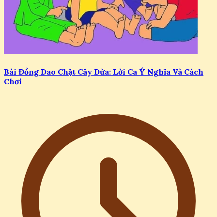
Bài Đồng Dao Chặt Cây Dừa: Lời Ca Ý Nghĩa Và Cách
Chơi