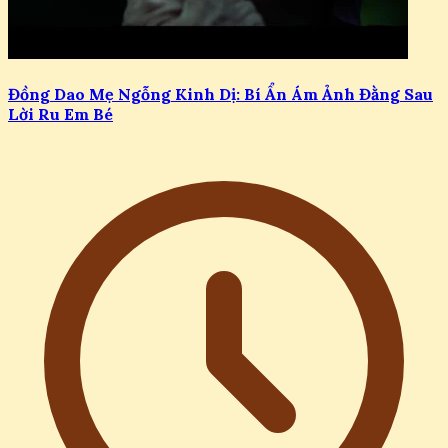
Đồng Dao Mẹ Ngỗng Kinh Dị: Bí Ẩn Ám Ảnh Đằng Sau
Lời Ru Em Bé