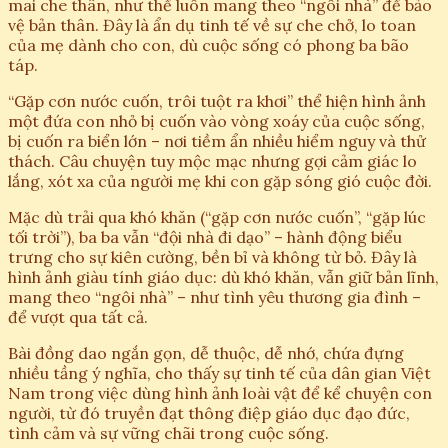
mai che thân, như thể luôn mang theo “ngôi nhà” để bảo
vệ bản thân. Đây là ẩn dụ tinh tế về sự che chở, lo toan
của mẹ dành cho con, dù cuộc sống có phong ba bão
táp.
“Gặp cơn nước cuốn, trôi tuột ra khơi” thể hiện hình ảnh
một đứa con nhỏ bị cuốn vào vòng xoáy của cuộc sống,
bị cuốn ra biển lớn – nơi tiềm ẩn nhiều hiểm nguy và thử
thách. Câu chuyện tuy mộc mạc nhưng gợi cảm giác lo
lắng, xót xa của người mẹ khi con gặp sóng gió cuộc đời.
Mặc dù trải qua khó khăn (“gặp cơn nước cuốn”, “gặp lúc
tối trời”), ba ba vẫn “đội nhà đi dạo” – hành động biểu
trưng cho sự kiên cường, bền bỉ và không từ bỏ. Đây là
hình ảnh giàu tính giáo dục: dù khó khăn, vẫn giữ bản lĩnh,
mang theo “ngôi nhà” – như tình yêu thương gia đình –
để vượt qua tất cả.
Bài đồng dao ngắn gọn, dễ thuộc, dễ nhớ, chứa đựng
nhiều tầng ý nghĩa, cho thấy sự tinh tế của dân gian Việt
Nam trong việc dùng hình ảnh loài vật để kể chuyện con
người, từ đó truyền đạt thông điệp giáo dục đạo đức,
tình cảm và sự vững chãi trong cuộc sống.