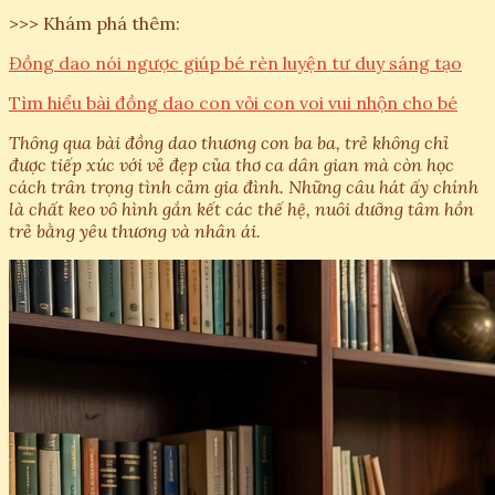
>>> Khám phá thêm:
Đồng dao nói ngược giúp bé rèn luyện tư duy sáng tạo
Tìm hiểu bài đồng dao con vỏi con voi vui nhộn cho bé
Thông qua bài đồng dao thương con ba ba, trẻ không chỉ
được tiếp xúc với vẻ đẹp của thơ ca dân gian mà còn học
cách trân trọng tình cảm gia đình. Những câu hát ấy chính
là chất keo vô hình gắn kết các thế hệ, nuôi dưỡng tâm hồn
trẻ bằng yêu thương và nhân ái.