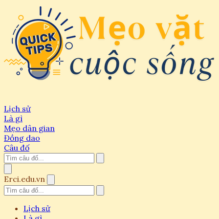
Lịch sử
Là gì
Mẹo dân gian
Đồng dao
Câu đố
Erci.edu.vn
Lịch sử
Là gì