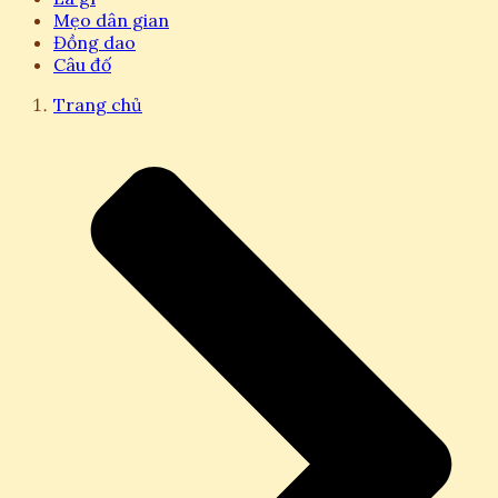
Mẹo dân gian
Đồng dao
Câu đố
Trang chủ