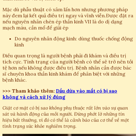
Mặc dù phẫu thuật có xâm lấn hơn nhưng phương pháp
này đem lại kết quả điều trị ngay và vĩnh viễn.Được đặt ra
nếu nguyên nhân chèn ép thần kinh VII là do dị dạng
mạch máu, cần mổ để giải ép
Do nguyên nhân động kinh: dùng thuốc chống động
kinh
Điều quan trọng là người bệnh phải đi khám và điều trị
tích cực. Tình trạng của người bệnh có thể sẽ trở nên tồi
tệ hơn nếu không được điều trị. Bệnh nhân cần được bác
sĩ chuyên khoa thần kinh khám để phân biệt với những
bệnh khác.
>>> Tham khảo thêm:
Dầu dừa vào mắt có bị sao
không và cách xử lý đúng
Giật cơ mặt có bị sao không phụ thuộc rất lớn vào sự quan
sát và hành động của mỗi người. Đừng phớt lờ những tín
hiệu bất thường, vì đó có thể là cảnh báo của cơ thể về một
tình trạng sức khỏe nghiêm trọng.