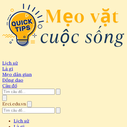
Lịch sử
Là gì
Mẹo dân gian
Đồng dao
Câu đố
Erci.edu.vn
Lịch sử
Là gì