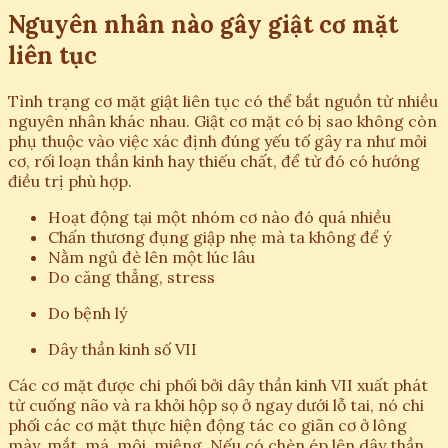
Nguyên nhân nào gây giật cơ mặt
liên tục
Tình trạng cơ mặt giật liên tục có thể bắt nguồn từ nhiều
nguyên nhân khác nhau. Giật cơ mặt có bị sao không còn
phụ thuộc vào việc xác định đúng yếu tố gây ra như mỏi
cơ, rối loạn thần kinh hay thiếu chất, để từ đó có hướng
điều trị phù hợp.
Hoạt động tại một nhóm cơ nào đó quá nhiều
Chấn thương đụng giập nhẹ mà ta không để ý
Nằm ngủ đè lên một lúc lâu
Do căng thẳng, stress
Do bệnh lý
Dây thần kinh số VII
Các cơ mặt được chi phối bởi dây thần kinh VII xuất phát
từ cuống não và ra khỏi hộp sọ ở ngay dưới lỗ tai, nó chi
phối các cơ mặt thực hiện động tác co giãn cơ ở lông
mày, mắt, má, môi, miệng. Nếu có chèn ép lên dây thần