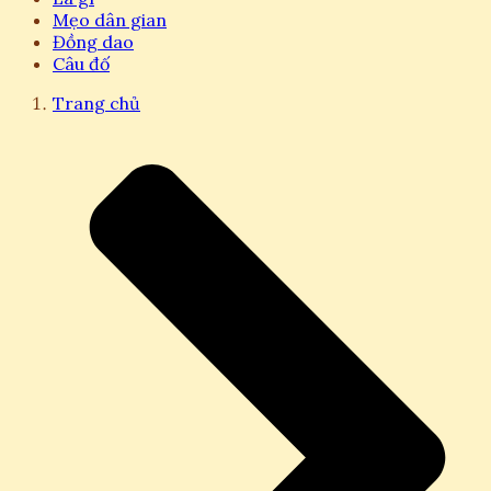
Mẹo dân gian
Đồng dao
Câu đố
Trang chủ