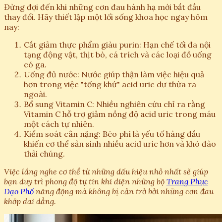
Đừng đợi đến khi những cơn đau hành hạ mới bắt đầu
thay đổi. Hãy thiết lập một lối sống khoa học ngay hôm
nay:
Cắt giảm thực phẩm giàu purin: Hạn chế tối đa nội
tạng động vật, thịt bò, cá trích và các loại đồ uống
có ga.
Uống đủ nước: Nước giúp thận làm việc hiệu quả
hơn trong việc "tống khứ" acid uric dư thừa ra
ngoài.
Bổ sung Vitamin C: Nhiều nghiên cứu chỉ ra rằng
Vitamin C hỗ trợ giảm nồng độ acid uric trong máu
một cách tự nhiên.
Kiểm soát cân nặng: Béo phì là yếu tố hàng đầu
khiến cơ thể sản sinh nhiều acid uric hơn và khó đào
thải chúng.
Việc lắng nghe cơ thể từ những dấu hiệu nhỏ nhất sẽ giúp
bạn duy trì phong độ tự tin khi diện những bộ
Trang Phục
Dạo Phố
năng động mà không bị cản trở bởi những cơn đau
khớp dai dẳng.