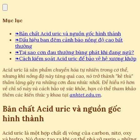
Mục lục
❧
Bản chất Acid uric và nguồn gốc hình thành
❧
Dấu hiệu ban đêm cảnh báo nồng độ cao bất
thường
❧
Tại sao cơn đau thường bùng phát khi đang ngủ?
❧
Cách kiểm soát Acid uric để bảo vệ hệ xương khớp
Acid uric là sản phẩm chuyển hóa tự nhiên trong cơ thể,
nhưng khi nồng độ này tăng quá cao, nó trở thành "kẻ thù"
thầm lặng gây ra những cơn đau nhức nhối. Để hiểu rõ hơn
về chỉ số này và cách bảo vệ sức khỏe, bạn có thể tham khảo
thêm các kiến thức y khoa tại
anhtet.edu.vn
.
Bản chất Acid uric và nguồn gốc
hình thành
Acid uric là một hợp chất dị vòng của carbon, nitơ, oxy
và hydro. Nó được tạo ra khi cơ thể phá vỡ purin – những