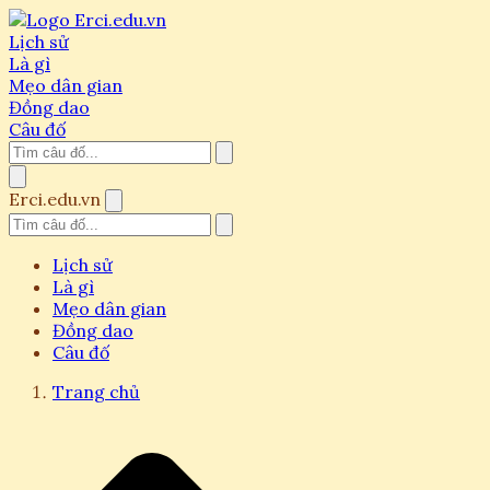
Lịch sử
Là gì
Mẹo dân gian
Đồng dao
Câu đố
Erci.edu.vn
Lịch sử
Là gì
Mẹo dân gian
Đồng dao
Câu đố
Trang chủ