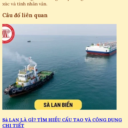
xúc và tính nhân văn.
Câu đố liên quan
Sà LAN LÀ GÌ? TÌM HIỂU CẤU TẠO VÀ CÔNG DỤNG
CHI TIẾT