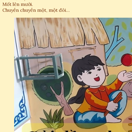
Mốt lên mười.
Chuyền chuyền một, một đôi…