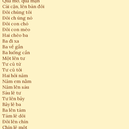
Quả mơ, quả mận
Cái cận, lên bàn đôi
Đôi chúng tôi
Đôi ch úng nó
Đôi con chó
Đôi con mèo
Hai chèo ba
Ba đi xa
Ba về gần
Ba luống cần
Một lên tư
Tư củ từ
Tư củ tỏi
Hai hỏi năm
Năm em nằm
Năm lên sáu
Sáu lẻ tư
Tư lên bảy
Bảy lẻ ba
Ba lên tám
Tám lẻ dôi
Đôi lên chín
Chín lẻ một