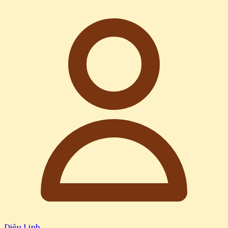
Diệu Linh