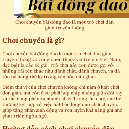
Chơi chuyền bài đồng dao là một trò chơi dân
gian truyền thống
Chơi chuyền là gì?
Chơi chuyền bài đồng dao là một trò chơi dân gian
truyền thống vô cùng quen thuộc với trẻ em Việt Nam,
đặc biệt là các bé gái. Trò chơi này còn được gọi với
những cái tên khác như đánh chắt, đánh chuyền, và đã
tồn tại hàng thế kỷ trong văn hóa dân gian.
Điểm thú vị của chơi chuyền không chỉ nằm ở luật chơi
đơn giản, mà còn ở sự phối hợp nhịp nhàng giữa đôi tay
và khả năng phản xạ nhanh nhạy. Trong lúc chơi, các bé
thường kết hợp với việc hát bài đồng dao chơi chuyền,
giúp tăng phần sinh động và rèn luyện khả năng ghi nhớ,
phát triển ngôn ngữ.
Hướng dẫn cách chơi chuyền dân