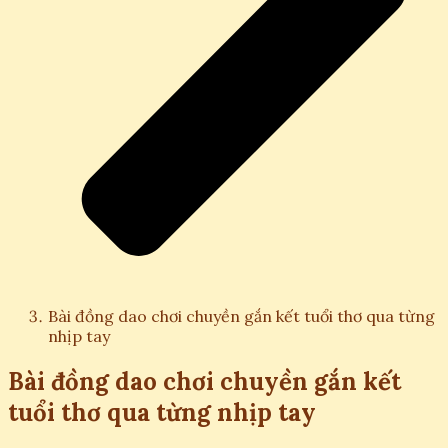
Bài đồng dao chơi chuyền gắn kết tuổi thơ qua từng
nhịp tay
Bài đồng dao chơi chuyền gắn kết
tuổi thơ qua từng nhịp tay