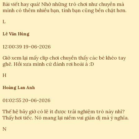
Bài viết hay quá! Nhờ những trò chơi như chuyền mà
mình có thêm nhiều bạn, tình bạn cũng bền chặt hơn.
L
Lê Văn Hùng
12:00:39 19-06-2026
Giờ xem lại mấy clip chơi chuyền thấy các bé khéo tay
ghê. Hồi xưa mình cứ đánh rơi hoài à :D
H
Hoàng Lan Anh
01:02:55 20-06-2026
Thế hệ bây giờ có lẽ ít được trải nghiệm trò này nhỉ?
Thấy hơi tiếc. Nó mang lại niềm vui giản dị mà ý nghĩa.
N