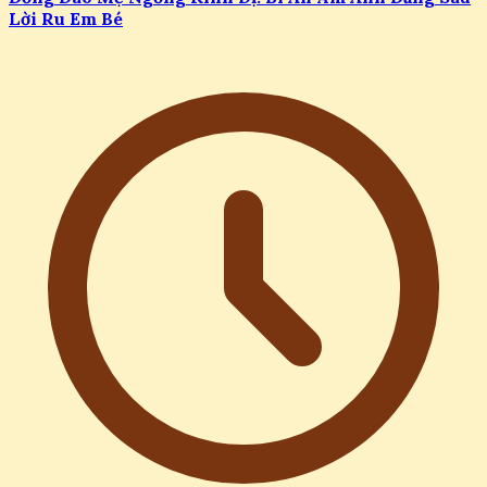
Lời Ru Em Bé