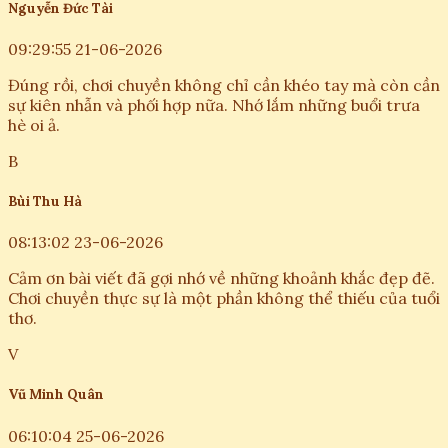
Nguyễn Đức Tài
09:29:55 21-06-2026
Đúng rồi, chơi chuyền không chỉ cần khéo tay mà còn cần
sự kiên nhẫn và phối hợp nữa. Nhớ lắm những buổi trưa
hè oi ả.
B
Bùi Thu Hà
08:13:02 23-06-2026
Cảm ơn bài viết đã gợi nhớ về những khoảnh khắc đẹp đẽ.
Chơi chuyền thực sự là một phần không thể thiếu của tuổi
thơ.
V
Vũ Minh Quân
06:10:04 25-06-2026