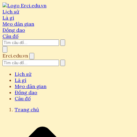
Lịch sử
Là gì
Mẹo dân gian
Đồng dao
Câu đố
Erci.edu.vn
Lịch sử
Là gì
Mẹo dân gian
Đồng dao
Câu đố
Trang chủ