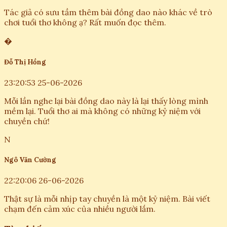
Tác giả có sưu tầm thêm bài đồng dao nào khác về trò
chơi tuổi thơ không ạ? Rất muốn đọc thêm.
�
Đỗ Thị Hồng
23:20:53 25-06-2026
Mỗi lần nghe lại bài đồng dao này là lại thấy lòng mình
mềm lại. Tuổi thơ ai mà không có những kỷ niệm với
chuyền chứ!
N
Ngô Văn Cường
22:20:06 26-06-2026
Thật sự là mỗi nhịp tay chuyền là một kỷ niệm. Bài viết
chạm đến cảm xúc của nhiều người lắm.