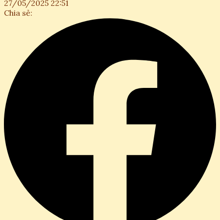
27/05/2025 22:51
Chia sẻ: