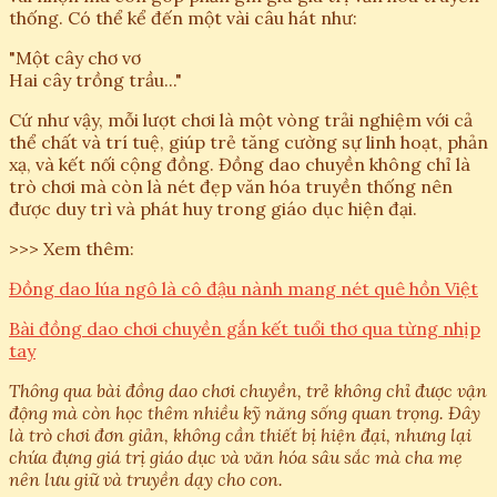
thống. Có thể kể đến một vài câu hát như:
"Một cây chơ vơ
Hai cây trồng trầu..."
Cứ như vậy, mỗi lượt chơi là một vòng trải nghiệm với cả
thể chất và trí tuệ, giúp trẻ tăng cường sự linh hoạt, phản
xạ, và kết nối cộng đồng. Đồng dao chuyền không chỉ là
trò chơi mà còn là nét đẹp văn hóa truyền thống nên
được duy trì và phát huy trong giáo dục hiện đại.
>>> Xem thêm:
Đồng dao lúa ngô là cô đậu nành mang nét quê hồn Việt
Bài đồng dao chơi chuyền gắn kết tuổi thơ qua từng nhịp
tay
Thông qua bài đồng dao chơi chuyền, trẻ không chỉ được vận
động mà còn học thêm nhiều kỹ năng sống quan trọng. Đây
là trò chơi đơn giản, không cần thiết bị hiện đại, nhưng lại
chứa đựng giá trị giáo dục và văn hóa sâu sắc mà cha mẹ
nên lưu giữ và truyền dạy cho con.