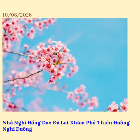
10/08/2026
Nhà Nghỉ Đồng Dao Đà Lạt Khám Phá Thiên Đường
Nghỉ Dưỡng