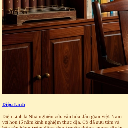
Diệu Linh
Diệu Linh là Nhà nghiên cứu văn hóa dân gian Việt Nam
với hơn 15 năm kinh nghiệm thực địa. Cô đã sưu tầm và
bảo tồn hàng trăm đồng dao truyền thống, mang di sản