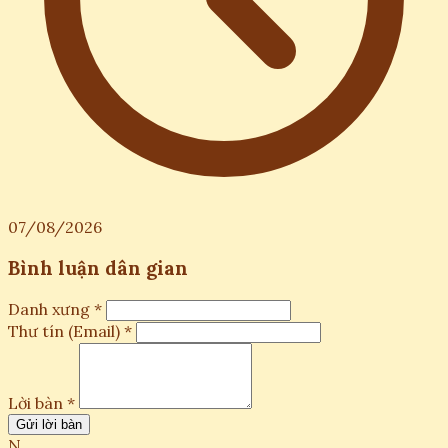
07/08/2026
Bình luận dân gian
Danh xưng *
Thư tín (Email) *
Lời bàn *
Gửi lời bàn
N