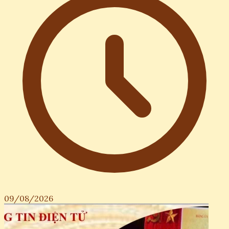
09/08/2026