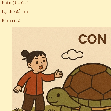
Khi mặt trời lú
Lại thò đầu ra
Rì rà rì rà.