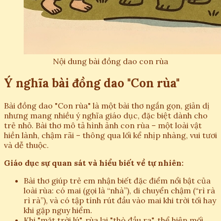
Nội dung bài đồng dao con rùa
Ý nghĩa bài đồng dao "Con rùa"
Bài đồng dao "Con rùa" là một bài thơ ngắn gọn, giản dị
nhưng mang nhiều ý nghĩa giáo dục, đặc biệt dành cho
trẻ nhỏ. Bài thơ mô tả hình ảnh con rùa – một loài vật
hiền lành, chậm rãi – thông qua lối kể nhịp nhàng, vui tươi
và dễ thuộc.
Giáo dục sự quan sát và hiểu biết về tự nhiên:
Bài thơ giúp trẻ em nhận biết đặc điểm nổi bật của
loài rùa: có mai (gọi là “nhà”), di chuyển chậm (“rì rà
rì rà”), và có tập tính rút đầu vào mai khi trời tối hay
khi gặp nguy hiểm.
Khi "mặt trời lú", rùa lại "thò đầu ra", thể hiện mối