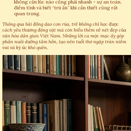
không cần lúc nào cũng phải nhanh – sự an toàn,
điềm tĩnh và biết “trú ẩn” khi cần thiết cũng rất
quan trọng.
Thông qua bài đồng dao con rùa, trẻ không chỉ học được
cách yêu thương động vật mà còn hiểu thêm về nét đẹp của
văn hóa dân gian Việt Nam. Những lời ca mộc mạc ấy góp
phần nuôi dưỡng tâm hồn, tạo nên tuổi thơ ngập tràn niềm
vui và ký ức khó quên.