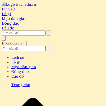
Lịch sử
Là gì
Mẹo dân gian
Đồng dao
Câu đố
Erci.edu.vn
Lịch sử
Là gì
Mẹo dân gian
Đồng dao
Câu đố
Trang chủ