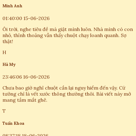
Minh Anh
01:40:00 15-06-2026
Ôi trời, nghe tiêu đề mà giật mình luôn. Nhà mình có con
nhỏ, thỉnh thoảng vẫn thấy chuột chạy loanh quanh. Sợ
thật!
H
Hà My
23:46:06 16-06-2026
Chưa bao giờ nghĩ chuột cắn lại nguy hiểm đến vậy. Cứ
tưởng chỉ là vết xước thông thường thôi. Bài viết này mở
mang tầm mắt ghê.
T
Tuấn Khoa
08:37:18 18-06-2026