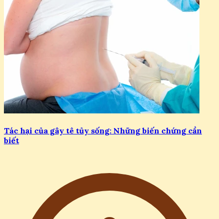
Tác hại của gây tê tủy sống: Những biến chứng cần
biết