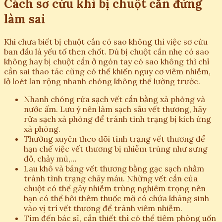
Cách sơ cứu khi bị chuột cắn đừng
làm sai
Khi chưa biết bị chuột cắn có sao không thì việc sơ cứu
ban đầu là yếu tố then chốt. Dù bị chuột cắn nhẹ có sao
không hay bị chuột cắn ở ngón tay có sao không thì chỉ
cần sai thao tác cũng có thể khiến nguy cơ viêm nhiễm,
lở loét lan rộng nhanh chóng không thể lường trước.
Nhanh chóng rửa sạch vết cắn bằng xà phòng và
nước ấm. Lưu ý nên làm sạch sâu vết thương, hãy
rửa sạch xà phòng để tránh tình trạng bị kích ứng
xà phòng.
Thường xuyên theo dõi tình trạng vết thương để
hạn chế việc vết thương bị nhiễm trùng như sưng
đỏ, chảy mủ,…
Lau khô và băng vết thương bằng gạc sạch nhằm
tránh tình trạng chảy máu. Những vết cắn của
chuột có thể gây nhiễm trùng nghiêm trọng nên
bạn có thể bôi thêm thuốc mỡ có chứa kháng sinh
vào vị trí vết thương để tránh viêm nhiễm.
Tìm đến bác sĩ, cần thiết thì có thể tiêm phòng uốn