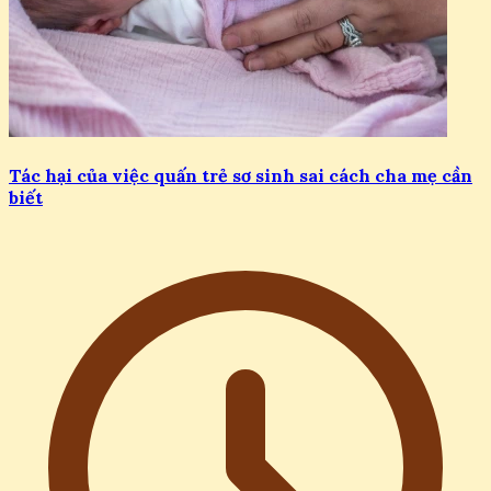
Tác hại của việc quấn trẻ sơ sinh sai cách cha mẹ cần
biết