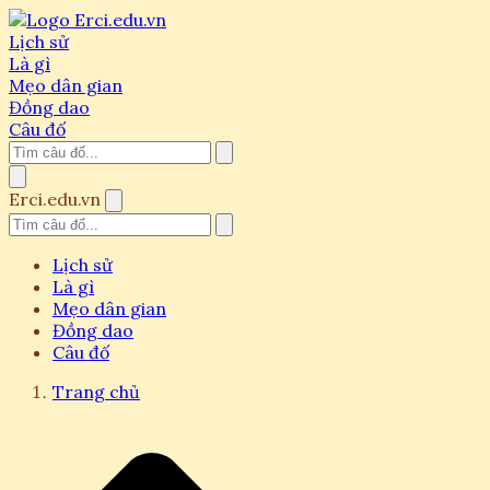
Lịch sử
Là gì
Mẹo dân gian
Đồng dao
Câu đố
Erci.edu.vn
Lịch sử
Là gì
Mẹo dân gian
Đồng dao
Câu đố
Trang chủ