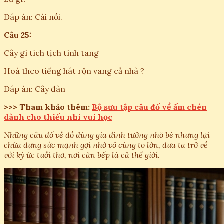
Đáp án: Cái nồi.
Câu 25:
Cây gì tích tịch tình tang
Hoà theo tiếng hát rộn vang cả nhà ?
Đáp án: Cây đàn
>>> Tham khảo thêm:
Bộ sưu tập câu đố về ấm chén
dành cho thiếu nhi vui học
Những câu đố về đồ dùng gia đình tưởng nhỏ bé nhưng lại
chứa đựng sức mạnh gợi nhớ vô cùng to lớn, đưa ta trở về
với ký ức tuổi thơ, nơi căn bếp là cả thế giới.