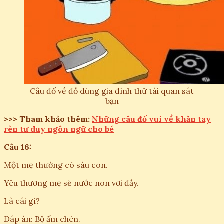
Câu đố về đồ dùng gia đình thử tài quan sát
bạn
>>> Tham khảo thêm:
Những câu đố vui về khăn tay
rèn tư duy ngôn ngữ cho bé
Câu 16:
Một mẹ thường có sáu con.
Yêu thương mẹ sẻ nước non vơi đầy.
Là cái gì?
Đáp án: Bộ ấm chén.