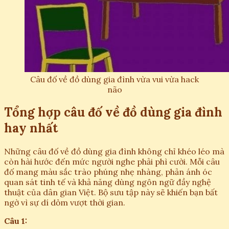
Câu đố về đồ dùng gia đình vừa vui vừa hack
não
Tổng hợp câu đố về đồ dùng gia đình
hay nhất
Những câu đố về đồ dùng gia đình không chỉ khéo léo mà
còn hài hước đến mức người nghe phải phì cười. Mỗi câu
đố mang màu sắc trào phúng nhẹ nhàng, phản ánh óc
quan sát tinh tế và khả năng dùng ngôn ngữ đầy nghệ
thuật của dân gian Việt. Bộ sưu tập này sẽ khiến bạn bất
ngờ vì sự dí dỏm vượt thời gian.
Câu 1: