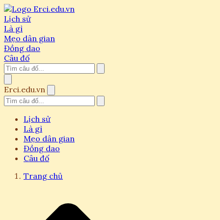
Lịch sử
Là gì
Mẹo dân gian
Đồng dao
Câu đố
Erci.edu.vn
Lịch sử
Là gì
Mẹo dân gian
Đồng dao
Câu đố
Trang chủ