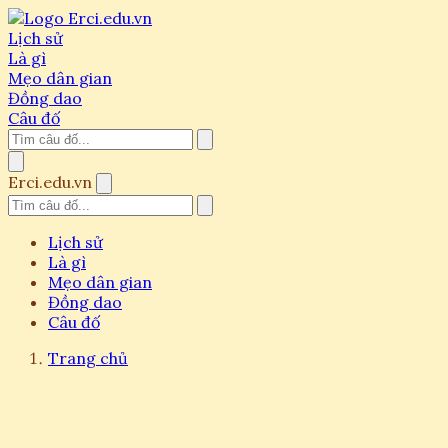
Lịch sử
Là gì
Mẹo dân gian
Đồng dao
Câu đố
Erci.edu.vn
Lịch sử
Là gì
Mẹo dân gian
Đồng dao
Câu đố
Trang chủ