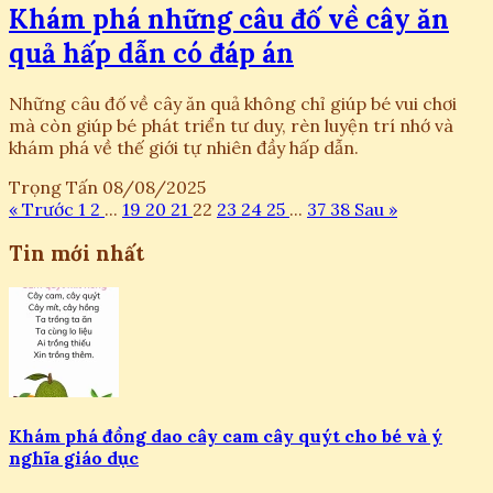
Khám phá những câu đố về cây ăn
quả hấp dẫn có đáp án
Những câu đố về cây ăn quả không chỉ giúp bé vui chơi
mà còn giúp bé phát triển tư duy, rèn luyện trí nhớ và
khám phá về thế giới tự nhiên đầy hấp dẫn.
Trọng Tấn
08/08/2025
« Trước
1
2
...
19
20
21
22
23
24
25
...
37
38
Sau »
Tin mới nhất
Khám phá đồng dao cây cam cây quýt cho bé và ý
nghĩa giáo dục