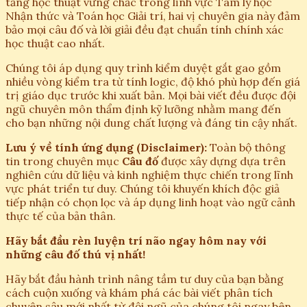
tảng học thuật vững chắc trong lĩnh vực Tâm lý học
Nhận thức và Toán học Giải trí, hai vị chuyên gia này đảm
bảo mọi câu đố và lời giải đều đạt chuẩn tính chính xác
học thuật cao nhất.
Chúng tôi áp dụng quy trình kiểm duyệt gắt gao gồm
nhiều vòng kiểm tra từ tính logic, độ khó phù hợp đến giá
trị giáo dục trước khi xuất bản. Mọi bài viết đều được đội
ngũ chuyên môn thẩm định kỹ lưỡng nhằm mang đến
cho bạn những nội dung chất lượng và đáng tin cậy nhất.
Lưu ý về tính ứng dụng (Disclaimer):
Toàn bộ thông
tin trong chuyên mục
Câu đố
được xây dựng dựa trên
nghiên cứu dữ liệu và kinh nghiệm thực chiến trong lĩnh
vực phát triển tư duy. Chúng tôi khuyến khích độc giả
tiếp nhận có chọn lọc và áp dụng linh hoạt vào ngữ cảnh
thực tế của bản thân.
Hãy bắt đầu rèn luyện trí não ngay hôm nay với
những câu đố thú vị nhất!
Hãy bắt đầu hành trình nâng tầm tư duy của bạn bằng
cách cuộn xuống và khám phá các bài viết phân tích
chuyên sâu mới nhất từ đội ngũ của chúng tôi ngay bên