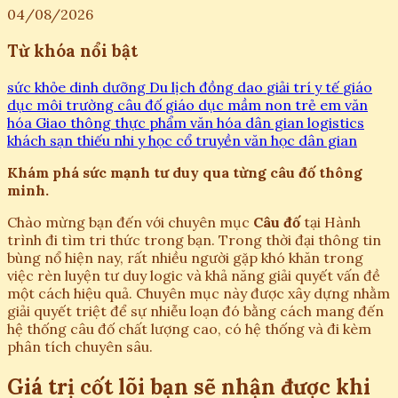
04/08/2026
Từ khóa nổi bật
sức khỏe
dinh dưỡng
Du lịch
đồng dao
giải trí
y tế
giáo
dục
môi trường
câu đố
giáo dục mầm non
trẻ em
văn
hóa
Giao thông
thực phẩm
văn hóa dân gian
logistics
khách sạn
thiếu nhi
y học cổ truyền
văn học dân gian
Khám phá sức mạnh tư duy qua từng câu đố thông
minh.
Chào mừng bạn đến với chuyên mục
Câu đố
tại Hành
trình đi tìm tri thức trong bạn. Trong thời đại thông tin
bùng nổ hiện nay, rất nhiều người gặp khó khăn trong
việc rèn luyện tư duy logic và khả năng giải quyết vấn đề
một cách hiệu quả. Chuyên mục này được xây dựng nhằm
giải quyết triệt để sự nhiễu loạn đó bằng cách mang đến
hệ thống câu đố chất lượng cao, có hệ thống và đi kèm
phân tích chuyên sâu.
Giá trị cốt lõi bạn sẽ nhận được khi