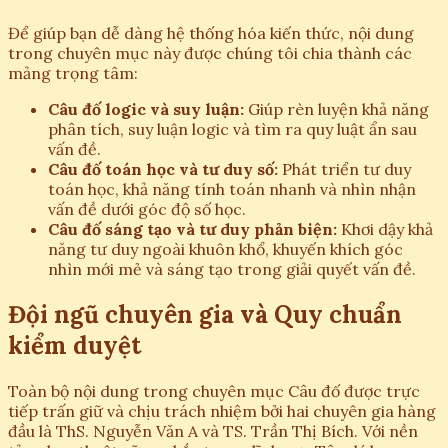
Để giúp bạn dễ dàng hệ thống hóa kiến thức, nội dung
trong chuyên mục này được chúng tôi chia thành các
mảng trọng tâm:
Câu đố logic và suy luận:
Giúp rèn luyện khả năng
phân tích, suy luận logic và tìm ra quy luật ẩn sau
vấn đề.
Câu đố toán học và tư duy số:
Phát triển tư duy
toán học, khả năng tính toán nhanh và nhìn nhận
vấn đề dưới góc độ số học.
Câu đố sáng tạo và tư duy phản biện:
Khơi dậy khả
năng tư duy ngoài khuôn khổ, khuyến khích góc
nhìn mới mẻ và sáng tạo trong giải quyết vấn đề.
Đội ngũ chuyên gia và Quy chuẩn
kiểm duyệt
Toàn bộ nội dung trong chuyên mục Câu đố được trực
tiếp trấn giữ và chịu trách nhiệm bởi hai chuyên gia hàng
đầu là ThS. Nguyễn Văn A và TS. Trần Thị Bích. Với nền