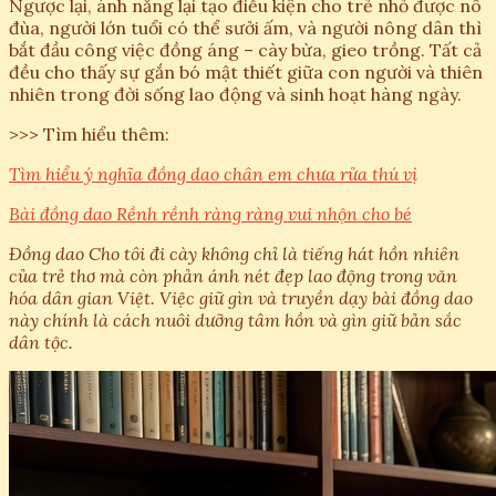
Ngược lại, ánh nắng lại tạo điều kiện cho trẻ nhỏ được nô
đùa, người lớn tuổi có thể sưởi ấm, và người nông dân thì
bắt đầu công việc đồng áng – cày bừa, gieo trồng. Tất cả
đều cho thấy sự gắn bó mật thiết giữa con người và thiên
nhiên trong đời sống lao động và sinh hoạt hàng ngày.
>>> Tìm hiểu thêm:
Tìm hiểu ý nghĩa đồng dao chân em chưa rửa thú vị
Bài đồng dao Rềnh rềnh ràng ràng vui nhộn cho bé
Đồng dao Cho tôi đi cày không chỉ là tiếng hát hồn nhiên
của trẻ thơ mà còn phản ánh nét đẹp lao động trong văn
hóa dân gian Việt. Việc giữ gìn và truyền dạy bài đồng dao
này chính là cách nuôi dưỡng tâm hồn và gìn giữ bản sắc
dân tộc.