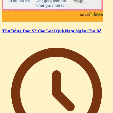
Thơ Đồng Dao Về Các Loại Quả Ngọt Ngào Cho Bé