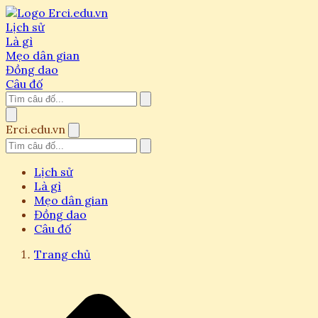
Lịch sử
Là gì
Mẹo dân gian
Đồng dao
Câu đố
Erci.edu.vn
Lịch sử
Là gì
Mẹo dân gian
Đồng dao
Câu đố
Trang chủ