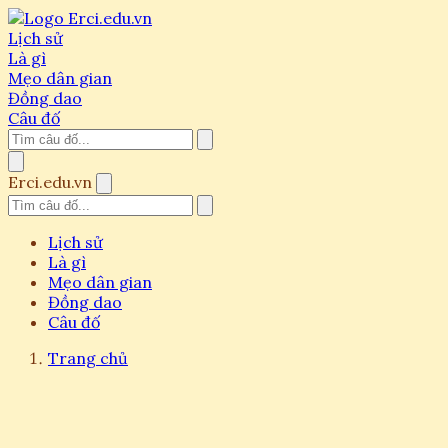
Lịch sử
Là gì
Mẹo dân gian
Đồng dao
Câu đố
Erci.edu.vn
Lịch sử
Là gì
Mẹo dân gian
Đồng dao
Câu đố
Trang chủ