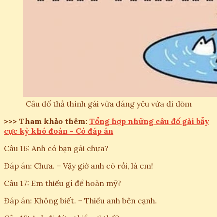
Câu đố thả thính gái vừa đáng yêu vừa dí dỏm
>>> Tham khảo thêm:
Tổng hợp những câu đố gài bẫy
cực kỳ khó đoán - Có đáp án
Câu 16: Anh có bạn gái chưa?
Đáp án: Chưa. – Vậy giờ anh có rồi, là em!
Câu 17: Em thiếu gì để hoàn mỹ?
Đáp án: Không biết. – Thiếu anh bên cạnh.