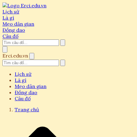
Lịch sử
Là gì
Mẹo dân gian
Đồng dao
Câu đố
Erci.edu.vn
Lịch sử
Là gì
Mẹo dân gian
Đồng dao
Câu đố
Trang chủ