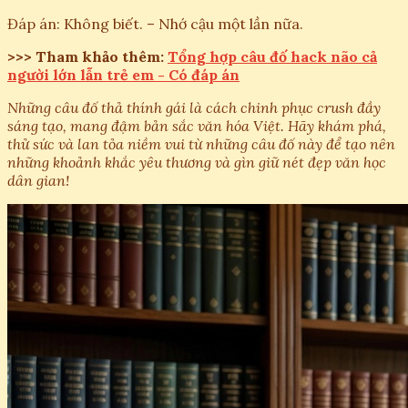
Đáp án: Không biết. – Nhớ cậu một lần nữa.
>>> Tham khảo thêm:
Tổng hợp câu đố hack não cả
người lớn lẫn trẻ em - Có đáp án
Những câu đố thả thính gái là cách chinh phục crush đầy
sáng tạo, mang đậm bản sắc văn hóa Việt. Hãy khám phá,
thử sức và lan tỏa niềm vui từ những câu đố này để tạo nên
những khoảnh khắc yêu thương và gìn giữ nét đẹp văn học
dân gian!