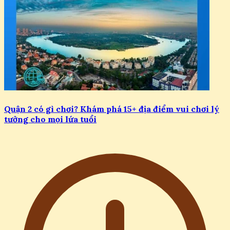
Quận 2 có gì chơi? Khám phá 15+ địa điểm vui chơi lý
tưởng cho mọi lứa tuổi