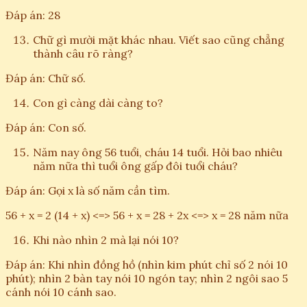
Đáp án: 28
Chữ gì mười mặt khác nhau. Viết sao cũng chẳng
thành câu rõ ràng?
Đáp án: Chữ số.
Con gì càng dài càng to?
Đáp án: Con số.
Năm nay ông 56 tuổi, cháu 14 tuổi. Hỏi bao nhiêu
năm nữa thì tuổi ông gấp đôi tuổi cháu?
Đáp án: Gọi x là số năm cần tìm.
56 + x = 2 (14 + x) <=> 56 + x = 28 + 2x <=> x = 28 năm nữa
Khi nào nhìn 2 mà lại nói 10?
Đáp án: Khi nhìn đồng hồ (nhìn kim phút chỉ số 2 nói 10
phút); nhìn 2 bàn tay nói 10 ngón tay; nhìn 2 ngôi sao 5
cánh nói 10 cánh sao.