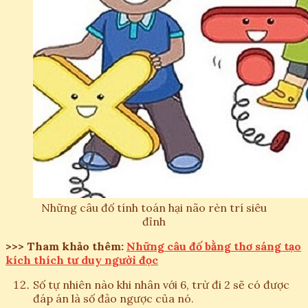
Những câu đố tính toán hại não rèn trí siêu
đỉnh
>>> Tham khảo thêm:
Những câu đố bằng thơ sáng tạo
kích thích tư duy người đọc
Số tự nhiên nào khi nhân với 6, trừ đi 2 sẽ có được
đáp án là số đảo ngược của nó.