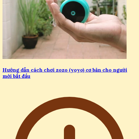
Hướng dẫn cách chơi zozo (yoyo) cơ bản cho người
mới bắt đầu