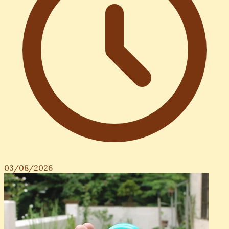
03/08/2026