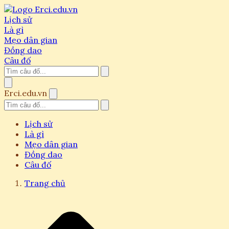
Lịch sử
Là gì
Mẹo dân gian
Đồng dao
Câu đố
Erci.edu.vn
Lịch sử
Là gì
Mẹo dân gian
Đồng dao
Câu đố
Trang chủ