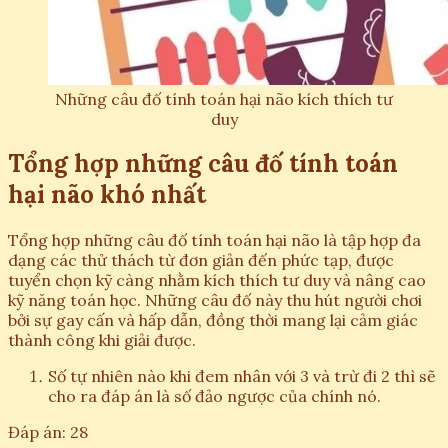
Những câu đố tính toán hại não kích thích tư
duy
Tổng hợp những câu đố tính toán
hại não khó nhất
Tổng hợp những câu đố tính toán hại não là tập hợp đa
dạng các thử thách từ đơn giản đến phức tạp, được
tuyển chọn kỹ càng nhằm kích thích tư duy và nâng cao
kỹ năng toán học. Những câu đố này thu hút người chơi
bởi sự gay cấn và hấp dẫn, đồng thời mang lại cảm giác
thành công khi giải được.
Số tự nhiên nào khi đem nhân với 3 và trừ đi 2 thì sẽ
cho ra đáp án là số đảo ngược của chính nó.
Đáp án: 28