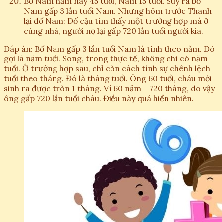
Bố Nam năm nay 45 tuổi, Nam 15 tuổi. Suy ra bố
Nam gấp 3 lần tuổi Nam. Nhưng hôm trước Thanh
lại đố Nam: Đố cậu tìm thấy một trường hợp mà ở
cùng nhà, người nọ lại gấp 720 lần tuổi người kia.
Đáp án: Bố Nam gấp 3 lần tuổi Nam là tính theo năm. Đó
gọi là năm tuổi. Song, trong thực tế, không chỉ có năm
tuổi. Ở trường hợp sau, chỉ còn cách tính sự chênh lệch
tuổi theo tháng. Đó là tháng tuổi. Ông 60 tuổi, cháu mới
sinh ra được tròn 1 tháng. Vì 60 năm = 720 tháng, do vậy
ông gấp 720 lần tuổi cháu. Điều này quá hiển nhiên.