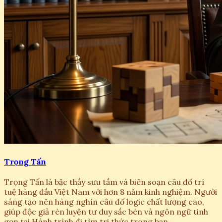
Trọng Tấn
Trọng Tấn là bậc thầy sưu tầm và biên soạn câu đố trí
tuệ hàng đầu Việt Nam với hơn 8 năm kinh nghiệm. Người
sáng tạo nên hàng nghìn câu đố logic chất lượng cao,
giúp độc giả rèn luyện tư duy sắc bén và ngôn ngữ tinh
gọn tại Hành trình đi tìm tri thức trong bạn.