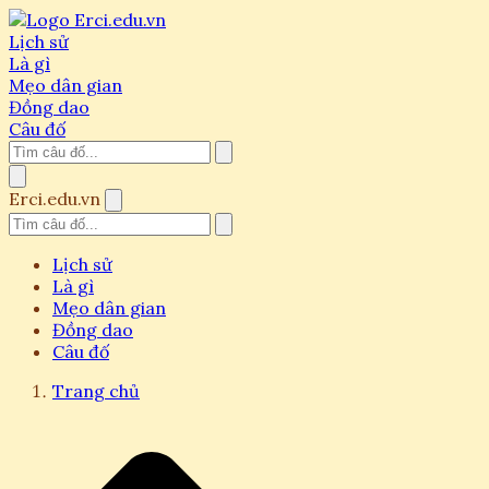
Lịch sử
Là gì
Mẹo dân gian
Đồng dao
Câu đố
Erci.edu.vn
Lịch sử
Là gì
Mẹo dân gian
Đồng dao
Câu đố
Trang chủ