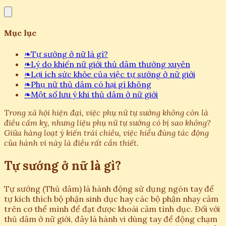
Mục lục
❧
Tự sướng ở nữ là gì?
❧
Lý do khiến nữ giới thủ dâm thường xuyên
❧
Lợi ích sức khỏe của việc tự sướng ở nữ giới
❧
Phụ nữ thủ dâm có hại gì không
❧
Một số lưu ý khi thủ dâm ở nữ giới
Trong xã hội hiện đại, việc phụ nữ tự sướng không còn là
điều cấm kỵ, nhưng liệu phụ nữ tự sướng có bị sao không?
Giữa hàng loạt ý kiến trái chiều, việc hiểu đúng tác động
của hành vi này là điều rất cần thiết.
Tự sướng ở nữ là gì?
Tự sướng (Thủ dâm) là hành động sử dụng ngón tay để
tự kích thích bộ phận sinh dục hay các bộ phận nhạy cảm
trên cơ thể mình để đạt được khoái cảm tình dục. Đối với
thủ dâm ở nữ giới, đây là hành vi dùng tay để động chạm