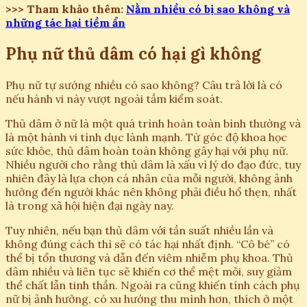
>>> Tham khảo thêm:
Nằm nhiều có bị sao không và
những tác hại tiềm ẩn
Phụ nữ thủ dâm có hại gì không
Phụ nữ tự sướng nhiều có sao không? Câu trả lời là có
nếu hành vi này vượt ngoài tầm kiểm soát.
Thủ dâm ở nữ là một quá trình hoàn toàn bình thường và
là một hành vi tình dục lành mạnh. Từ góc độ khoa học
sức khỏe, thủ dâm hoàn toàn không gây hại với phụ nữ.
Nhiều người cho rằng thủ dâm là xấu vì lý do đạo đức, tuy
nhiên đây là lựa chọn cá nhân của mỗi người, không ảnh
hưởng đến người khác nên không phải điều hổ thẹn, nhất
là trong xã hội hiện đại ngày nay.
Tuy nhiên, nếu bạn thủ dâm với tần suất nhiều lần và
không đúng cách thì sẽ có tác hại nhất định. “Cô bé” có
thể bị tổn thương và dẫn đến viêm nhiễm phụ khoa. Thủ
dâm nhiều và liên tục sẽ khiến cơ thể mệt mỏi, suy giảm
thể chất lẫn tinh thần. Ngoài ra cũng khiến tính cách phụ
nữ bị ảnh hưởng, có xu hướng thu mình hơn, thích ở một