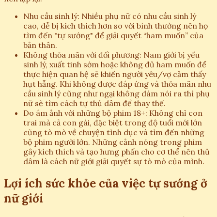
Nhu cầu sinh lý: Nhiều phụ nữ có nhu cầu sinh lý
cao, dễ bị kích thích hơn so với bình thường nên họ
tìm đến "tự sướng" để giải quyết “ham muốn” của
bản thân.
Không thỏa mãn với đối phương: Nam giới bị yếu
sinh lý, xuất tinh sớm hoặc không đủ ham muốn để
thực hiện quan hệ sẽ khiến người yêu/vợ cảm thấy
hụt hẫng. Khi không được đáp ứng và thỏa mãn nhu
cầu sinh lý cũng như ngại không dám nói ra thì phụ
nữ sẽ tìm cách tự thủ dâm để thay thế.
Do ám ảnh với những bộ phim 18+: Không chỉ con
trai mà cả con gái, đặc biệt trong độ tuổi mới lớn
cũng tò mò về chuyện tình dục và tìm đến những
bộ phim người lớn. Những cảnh nóng trong phim
gây kích thích và tạo hưng phấn cho cơ thể nên thủ
dâm là cách nữ giới giải quyết sự tò mò của mình.
Lợi ích sức khỏe của việc tự sướng ở
nữ giới