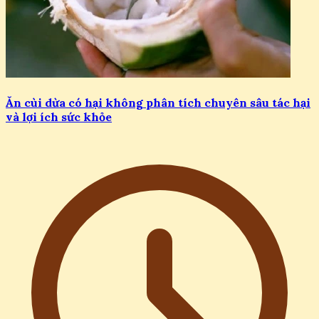
Ăn cùi dừa có hại không phân tích chuyên sâu tác hại
và lợi ích sức khỏe