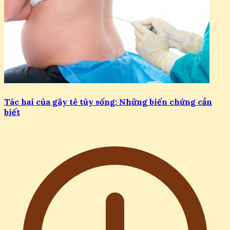
Tác hại của gây tê tủy sống: Những biến chứng cần
biết