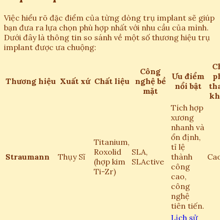
Việc hiểu rõ đặc điểm của từng dòng trụ implant sẽ giúp
bạn đưa ra lựa chọn phù hợp nhất với nhu cầu của mình.
Dưới đây là thông tin so sánh về một số thương hiệu trụ
implant được ưa chuộng:
C
Công
Ưu điểm
p
Thương hiệu
Xuất xứ
Chất liệu
nghệ bề
nổi bật
th
mặt
kh
Tích hợp
xương
nhanh và
ổn định,
Titanium,
tỉ lệ
Roxolid
SLA,
Straumann
Thụy Sĩ
thành
Ca
(hợp kim
SLActive
công
Ti-Zr)
cao,
công
nghệ
tiên tiến.
Lịch sử