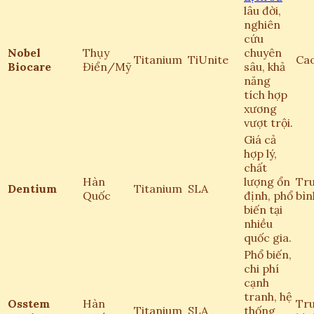
lâu đời,
nghiên
cứu
Nobel
Thụy
chuyên
Titanium
TiUnite
Ca
Biocare
Điển/Mỹ
sâu, khả
năng
tích hợp
xương
vượt trội.
Giá cả
hợp lý,
chất
Hàn
lượng ổn
Tr
Dentium
Titanium
SLA
Quốc
định, phổ
bìn
biến tại
nhiều
quốc gia.
Phổ biến,
chi phí
cạnh
tranh, hệ
Osstem
Hàn
Tr
Titanium
SLA
thống