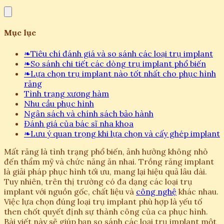
Mục lục
❧
Tiêu chí đánh giá và so sánh các loại trụ implant
❧
So sánh chi tiết các dòng trụ implant phổ biến
❧
Lựa chọn trụ implant nào tốt nhất cho phục hình
răng
Tình trạng xương hàm
Nhu cầu phục hình
Ngân sách và chính sách bảo hành
Đánh giá của bác sĩ nha khoa
❧
Lưu ý quan trọng khi lựa chọn và cấy ghép implant
Mất răng là tình trạng phổ biến, ảnh hưởng không nhỏ
đến thẩm mỹ và chức năng ăn nhai. Trồng răng implant
là giải pháp phục hình tối ưu, mang lại hiệu quả lâu dài.
Tuy nhiên, trên thị trường có đa dạng các loại trụ
implant với nguồn gốc, chất liệu và
công nghệ
khác nhau.
Việc lựa chọn đúng loại trụ implant phù hợp là yếu tố
then chốt quyết định sự thành công của ca phục hình.
Bài viết này sẽ giúp bạn so sánh các loại trụ implant một