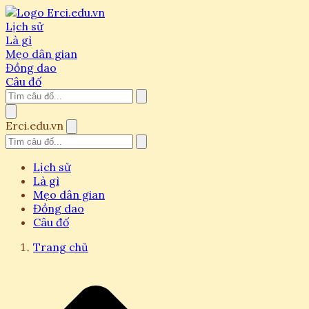
Lịch sử
Là gì
Mẹo dân gian
Đồng dao
Câu đố
Erci.edu.vn
Lịch sử
Là gì
Mẹo dân gian
Đồng dao
Câu đố
Trang chủ