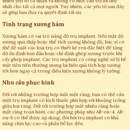
nhiều yếu tố cá nhân và không có một câu trả lời duy
nhất cho tất cả mọi người. Tuy nhiên, các yếu tố sau đây
sẽ giúp bạn đưa ra quyết định tối ưu:
Tình trạng xương hàm
Xương hàm có vai trò nâng đỡ trụ implant. Nếu mật độ
xương quá thấp hoặc thể tích xương không đủ, bác sĩ có
thể đề xuất các loại trụ có thiết kế ren đặc biệt để tăng
độ ổn định ban đầu hoặc chỉ định ghép xương trước khi
cấy ghép implant. Các trụ implant có công nghệ xử lý bề
mặt tiên tiến thường mang lại hiệu quả tích hợp xương
tốt hơn ngay cả trong điều kiện xương không lý tưởng.
Nhu cầu phục hình
Đối với những trường hợp mất một răng, bạn có thể cần
một trụ implant có kích thước phù hợp với khoảng trống
giữa hai răng. Đối với trường hợp mất nhiều răng hoặc
mất răng toàn hàm, các phương pháp như All-on-4, All-
on-6 có thể được áp dụng, đòi hỏi trụ implant có khả
năng chịu lực cao và phân bổ lực đều.