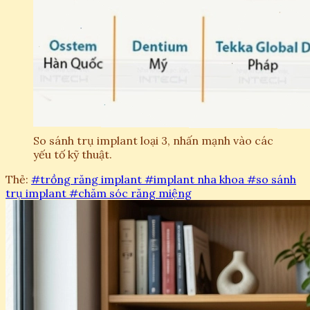
So sánh trụ implant loại 3, nhấn mạnh vào các
yếu tố kỹ thuật.
Thẻ:
#trồng răng implant
#implant nha khoa
#so sánh
trụ implant
#chăm sóc răng miệng