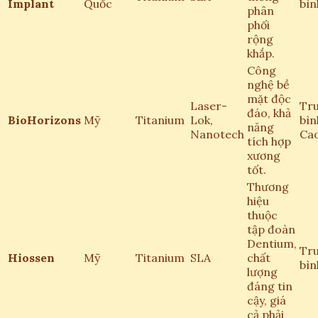
Implant
Quốc
bìn
phân
phối
rộng
khắp.
Công
nghệ bề
mặt độc
Laser-
Tr
đáo, khả
BioHorizons
Mỹ
Titanium
Lok,
bìn
năng
Nanotech
Ca
tích hợp
xương
tốt.
Thương
hiệu
thuộc
tập đoàn
Dentium,
Tr
Hiossen
Mỹ
Titanium
SLA
chất
bìn
lượng
đáng tin
cậy, giá
cả phải