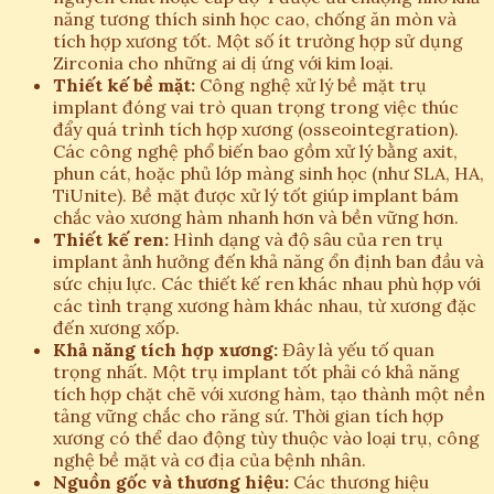
năng tương thích sinh học cao, chống ăn mòn và
tích hợp xương tốt. Một số ít trường hợp sử dụng
Zirconia cho những ai dị ứng với kim loại.
Thiết kế bề mặt:
Công nghệ xử lý bề mặt trụ
implant đóng vai trò quan trọng trong việc thúc
đẩy quá trình tích hợp xương (osseointegration).
Các công nghệ phổ biến bao gồm xử lý bằng axit,
phun cát, hoặc phủ lớp màng sinh học (như SLA, HA,
TiUnite). Bề mặt được xử lý tốt giúp implant bám
chắc vào xương hàm nhanh hơn và bền vững hơn.
Thiết kế ren:
Hình dạng và độ sâu của ren trụ
implant ảnh hưởng đến khả năng ổn định ban đầu và
sức chịu lực. Các thiết kế ren khác nhau phù hợp với
các tình trạng xương hàm khác nhau, từ xương đặc
đến xương xốp.
Khả năng tích hợp xương:
Đây là yếu tố quan
trọng nhất. Một trụ implant tốt phải có khả năng
tích hợp chặt chẽ với xương hàm, tạo thành một nền
tảng vững chắc cho răng sứ. Thời gian tích hợp
xương có thể dao động tùy thuộc vào loại trụ, công
nghệ bề mặt và cơ địa của bệnh nhân.
Nguồn gốc và thương hiệu:
Các thương hiệu