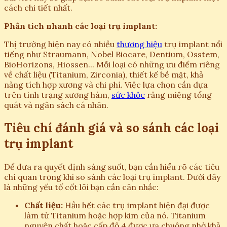
cách chi tiết nhất.
Phân tích nhanh các loại trụ implant:
Thị trường hiện nay có nhiều
thương hiệu
trụ implant nổi
tiếng như Straumann, Nobel Biocare, Dentium, Osstem,
BioHorizons, Hiossen... Mỗi loại có những ưu điểm riêng
về chất liệu (Titanium, Zirconia), thiết kế bề mặt, khả
năng tích hợp xương và chi phí. Việc lựa chọn cần dựa
trên tình trạng xương hàm,
sức khỏe
răng miệng tổng
quát và ngân sách cá nhân.
Tiêu chí đánh giá và so sánh các loại
trụ implant
Để đưa ra quyết định sáng suốt, bạn cần hiểu rõ các tiêu
chí quan trọng khi so sánh các loại trụ implant. Dưới đây
là những yếu tố cốt lõi bạn cần cân nhắc:
Chất liệu:
Hầu hết các trụ implant hiện đại được
làm từ Titanium hoặc hợp kim của nó. Titanium
nguyên chất hoặc cấp độ 4 được ưa chuộng nhờ khả