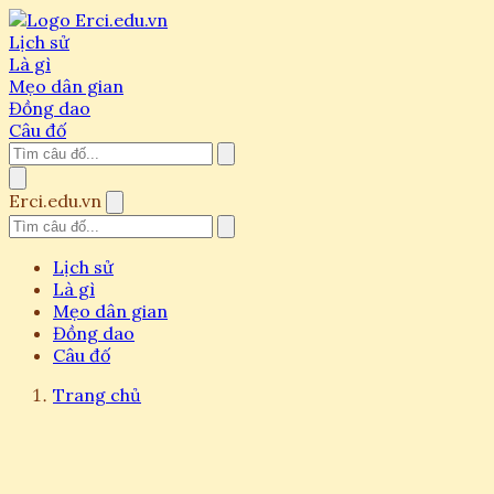
Lịch sử
Là gì
Mẹo dân gian
Đồng dao
Câu đố
Erci.edu.vn
Lịch sử
Là gì
Mẹo dân gian
Đồng dao
Câu đố
Trang chủ