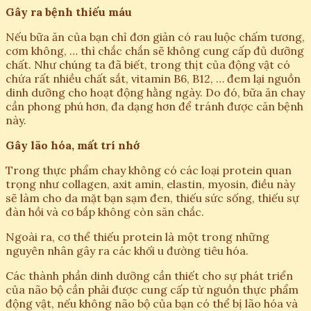
Gây ra bệnh thiếu máu
Nếu bữa ăn của bạn chỉ đơn giản có rau luộc chấm tương,
cơm không, … thì chắc chắn sẽ không cung cấp đủ dưỡng
chất. Như chúng ta đã biết, trong thịt của động vật có
chứa rất nhiều chất sắt, vitamin B6, B12, … đem lại nguồn
dinh dưỡng cho hoạt động hằng ngày. Do đó, bữa ăn chay
cần phong phú hơn, đa dạng hơn để tránh được căn bệnh
này.
Gây lão hóa, mất trí nhớ
Trong thực phẩm chay không có các loại protein quan
trọng như collagen, axit amin, elastin, myosin, điều này
sẽ làm cho da mặt bạn sạm đen, thiếu sức sống, thiếu sự
đàn hồi và cơ bắp không còn săn chắc.
Ngoài ra, cơ thể thiếu protein là một trong những
nguyên nhân gây ra các khối u đường tiêu hóa.
Các thành phần dinh dưỡng cần thiết cho sự phát triển
của não bộ cần phải được cung cấp từ nguồn thực phẩm
động vật, nếu không não bộ của bạn có thể bị lão hóa và