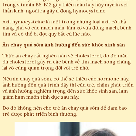
trọng vitamin B6, B12 gây thiếu máu hay hủy myelin sợi
thần kinh, ngoài ra gây ứ đọng hymocysteine.
Axit hymocysteine là một trong những loại axit có khả
năng phá vỡ các mạch máu, làm xơ vữa động mạch, bệnh
tim và có thể bị đột quỵ bất cứ lúc nào.
Ăn chay quá sớm ảnh hưởng đến sức khỏe sinh sản
Thức ăn chay rất nghèo nàn về cholesterol, do đó mặc
dù cholesterol gây ra các bệnh về tim mạch song chúng
lại vô cùng quan trọng đối với trẻ nhỏ.
Nếu ăn chay quá sớm, cơ thể sẽ thiếu các hormone này,
ảnh hưởng đến quá trình dậy thì của trẻ, chậm phát triển
và ảnh hưởng nghiêm trọng đến sức khỏe sinh sản, làm
giảm ham muốn tình dục sau này.
Do đó không nên cho trẻ ăn chay quá sớm để đảm bảo
trẻ được phát triển bình thường.