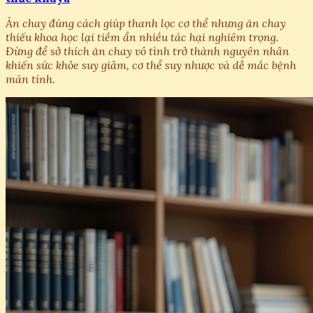
Ăn chay đúng cách giúp thanh lọc cơ thể nhưng ăn chay
thiếu khoa học lại tiềm ẩn nhiều tác hại nghiêm trọng.
Đừng để sở thích ăn chay vô tình trở thành nguyên nhân
khiến sức khỏe suy giảm, cơ thể suy nhược và dễ mắc bệnh
mãn tính.