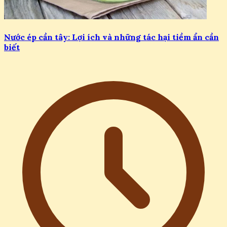
Nước ép cần tây: Lợi ích và những tác hại tiềm ẩn cần
biết