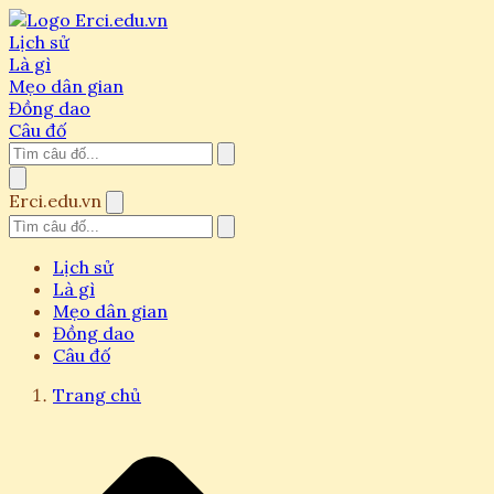
Lịch sử
Là gì
Mẹo dân gian
Đồng dao
Câu đố
Erci.edu.vn
Lịch sử
Là gì
Mẹo dân gian
Đồng dao
Câu đố
Trang chủ