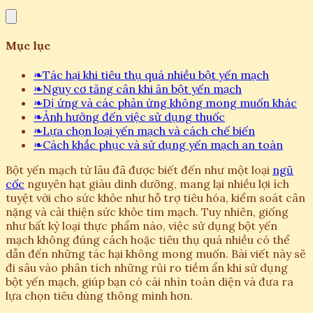
Mục lục
❧
Tác hại khi tiêu thụ quá nhiều bột yến mạch
❧
Nguy cơ tăng cân khi ăn bột yến mạch
❧
Dị ứng và các phản ứng không mong muốn khác
❧
Ảnh hưởng đến việc sử dụng thuốc
❧
Lựa chọn loại yến mạch và cách chế biến
❧
Cách khắc phục và sử dụng yến mạch an toàn
Bột yến mạch từ lâu đã được biết đến như một loại
ngũ
cốc
nguyên hạt giàu dinh dưỡng, mang lại nhiều lợi ích
tuyệt vời cho sức khỏe như hỗ trợ tiêu hóa, kiểm soát cân
nặng và cải thiện sức khỏe tim mạch. Tuy nhiên, giống
như bất kỳ loại thực phẩm nào, việc sử dụng bột yến
mạch không đúng cách hoặc tiêu thụ quá nhiều có thể
dẫn đến những tác hại không mong muốn. Bài viết này sẽ
đi sâu vào phân tích những rủi ro tiềm ẩn khi sử dụng
bột yến mạch, giúp bạn có cái nhìn toàn diện và đưa ra
lựa chọn tiêu dùng thông minh hơn.