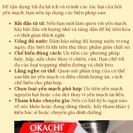
Để tận dụng tối đa lợi ích và tránh các tác hại của bột
yến mạch, bạn nên áp dụng các biện pháp sau:
Bắt đầu từ từ:
Nếu bạn mới làm quen với yến mạch,
hãy bắt đầu với lượng nhỏ và tăng dần để hệ tiêu hóa
có thời gian thích nghi.
Uống đủ nước:
Đảm bảo uống đủ lượng nước trong
ngày, đặc biệt là khi tiêu thụ thực phẩm giàu chất xơ.
Chế biến đúng cách:
Ưu tiên các phương pháp
luộc, hấp, nấu cháo thay vì chiên, rán. Hạn chế tối
đa các loại topping nhiều đường và chất béo.
Lắng nghe cơ thể:
Quan sát phản ứng của cơ thể
sau khi ăn yến mạch và điều chỉnh lượng ăn, cách
chế biến cho phù hợp.
Chọn loại yến mạch phù hợp:
Ưu tiên yến mạch
nguyên hạt hoặc cán dẹt thay vì yến mạch ăn liền.
Tham khảo chuyên gia:
Nếu có bất kỳ lo ngại nào
về sức khỏe hoặc đang dùng thuốc, hãy tham khảo ý
kiến bác sĩ hoặc chuyên gia dinh dưỡng.