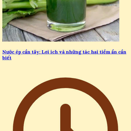
Nước ép cần tây: Lợi ích và những tác hại tiềm ẩn cần
biết