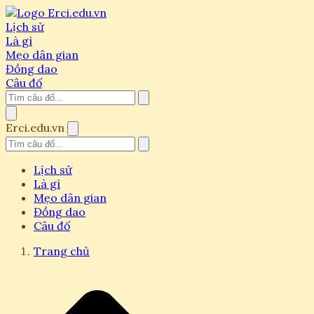
Lịch sử
Là gì
Mẹo dân gian
Đồng dao
Câu đố
Erci.edu.vn
Lịch sử
Là gì
Mẹo dân gian
Đồng dao
Câu đố
Trang chủ