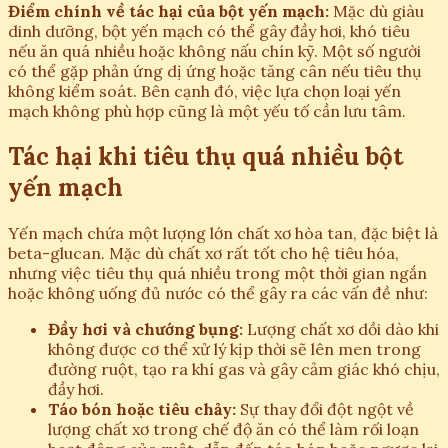
Điểm chính về tác hại của bột yến mạch:
Mặc dù giàu
dinh dưỡng, bột yến mạch có thể gây đầy hơi, khó tiêu
nếu ăn quá nhiều hoặc không nấu chín kỹ. Một số người
có thể gặp phản ứng dị ứng hoặc tăng cân nếu tiêu thụ
không kiểm soát. Bên cạnh đó, việc lựa chọn loại yến
mạch không phù hợp cũng là một yếu tố cần lưu tâm.
Tác hại khi tiêu thụ quá nhiều bột
yến mạch
Yến mạch chứa một lượng lớn chất xơ hòa tan, đặc biệt là
beta-glucan. Mặc dù chất xơ rất tốt cho hệ tiêu hóa,
nhưng việc tiêu thụ quá nhiều trong một thời gian ngắn
hoặc không uống đủ nước có thể gây ra các vấn đề như:
Đầy hơi và chướng bụng:
Lượng chất xơ dồi dào khi
không được cơ thể xử lý kịp thời sẽ lên men trong
đường ruột, tạo ra khí gas và gây cảm giác khó chịu,
đầy hơi.
Táo bón hoặc tiêu chảy:
Sự thay đổi đột ngột về
lượng chất xơ trong chế độ ăn có thể làm rối loạn