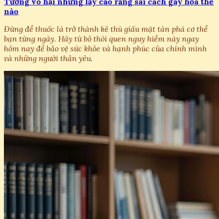
Tưởng vô hại nhưng lấy cao răng sai cách gây họa thế
nào
Đừng để thuốc lá trở thành kẻ thù giấu mặt tàn phá cơ thể
bạn từng ngày. Hãy từ bỏ thói quen nguy hiểm này ngay
hôm nay để bảo vệ sức khỏe và hạnh phúc của chính mình
và những người thân yêu.