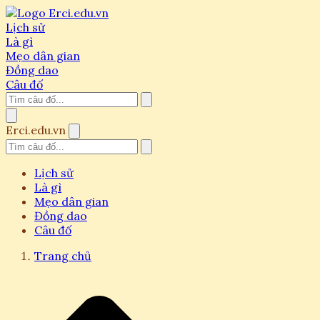
Lịch sử
Là gì
Mẹo dân gian
Đồng dao
Câu đố
Erci.edu.vn
Lịch sử
Là gì
Mẹo dân gian
Đồng dao
Câu đố
Trang chủ