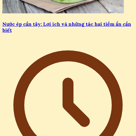
Nước ép cần tây: Lợi ích và những tác hại tiềm ẩn cần
biết