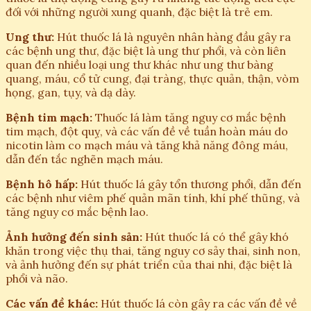
đối với những người xung quanh, đặc biệt là trẻ em.
Ung thư:
Hút thuốc lá là nguyên nhân hàng đầu gây ra
các bệnh ung thư, đặc biệt là ung thư phổi, và còn liên
quan đến nhiều loại ung thư khác như ung thư bàng
quang, máu, cổ tử cung, đại tràng, thực quản, thận, vòm
họng, gan, tụy, và dạ dày.
Bệnh tim mạch:
Thuốc lá làm tăng nguy cơ mắc bệnh
tim mạch, đột quỵ, và các vấn đề về tuần hoàn máu do
nicotin làm co mạch máu và tăng khả năng đông máu,
dẫn đến tắc nghẽn mạch máu.
Bệnh hô hấp:
Hút thuốc lá gây tổn thương phổi, dẫn đến
các bệnh như viêm phế quản mãn tính, khí phế thũng, và
tăng nguy cơ mắc bệnh lao.
Ảnh hưởng đến sinh sản:
Hút thuốc lá có thể gây khó
khăn trong việc thụ thai, tăng nguy cơ sảy thai, sinh non,
và ảnh hưởng đến sự phát triển của thai nhi, đặc biệt là
phổi và não.
Các vấn đề khác:
Hút thuốc lá còn gây ra các vấn đề về