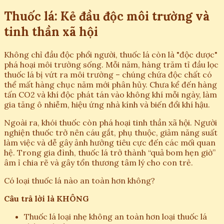
Thuốc lá: Kẻ đầu độc môi trường và
tinh thần xã hội
Không chỉ đầu độc phổi người, thuốc lá còn là "độc dược"
phá hoại môi trường sống. Mỗi năm, hàng trăm tỉ đầu lọc
thuốc lá bị vứt ra môi trường – chúng chứa độc chất có
thể mất hàng chục năm mới phân hủy. Chưa kể đến hàng
tấn CO2 và khí độc phát tán vào không khí mỗi ngày, làm
gia tăng ô nhiễm, hiệu ứng nhà kính và biến đổi khí hậu.
Ngoài ra, khói thuốc còn phá hoại tinh thần xã hội. Người
nghiện thuốc trở nên cáu gắt, phụ thuộc, giảm năng suất
làm việc và dễ gây ảnh hưởng tiêu cực đến các mối quan
hệ. Trong gia đình, thuốc lá trở thành “quả bom hẹn giờ”
âm ỉ chia rẽ và gây tổn thương tâm lý cho con trẻ.
Có loại thuốc lá nào an toàn hơn không?
Câu trả lời là KHÔNG
Thuốc lá loại nhẹ không an toàn hơn loại thuốc lá