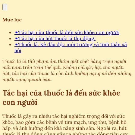
Mục lục
❧
Tác hại của thuốc lá đến sức khỏe con người
❧
Tác hại của hút thuốc lá thụ động:
❧
Thuốc lá: Kẻ đầu độc môi trường và tinh thần xã
hội
Thuốc lá là thủ phạm âm thầm giết chết hàng triệu người
mỗi năm trên toàn thế giới. Không chỉ gây hại cho người
hút, tác hại của thuốc lá còn ảnh hưởng nặng nề đến những
người xung quanh bạn.
Tác hại của thuốc lá đến sức khỏe
con người
Thuốc lá gây ra nhiều tác hại nghiêm trọng đối với sức
khỏe, bao gồm các bệnh về tim mạch, ung thư, bệnh hô
hấp, và ảnh hưởng đến khả năng sinh sản. Ngoài ra, hút
thuốc lá thụ động cũng gây ra những tác động tiêu cực